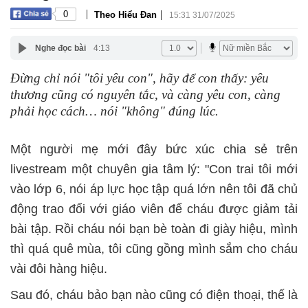
|
|
0
Theo Hiểu Đan
15:31 31/07/2025
Nghe đọc bài
4:13
Đừng chỉ nói "tôi yêu con", hãy để con thấy: yêu
thương cũng có nguyên tắc, và càng yêu con, càng
phải học cách… nói "không" đúng lúc.
Một người mẹ mới đây bức xúc chia sẻ trên
livestream một chuyên gia tâm lý: "Con trai tôi mới
vào lớp 6, nói áp lực học tập quá lớn nên tôi đã chủ
động trao đổi với giáo viên để cháu được giảm tải
bài tập. Rồi cháu nói bạn bè toàn đi giày hiệu, mình
thì quá quê mùa, tôi cũng gồng mình sắm cho cháu
vài đôi hàng hiệu.
Sau đó, cháu bảo bạn nào cũng có điện thoại, thế là