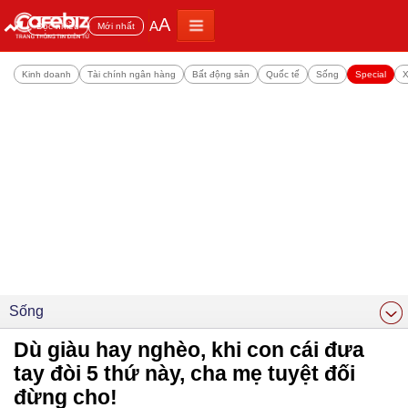
A
A
Đọc nhiều
Mới nhất
Kinh doanh
Tài chính ngân hàng
Bất động sản
Quốc tế
Sống
Special
X
Sống
Dù giàu hay nghèo, khi con cái đưa
tay đòi 5 thứ này, cha mẹ tuyệt đối
đừng cho!