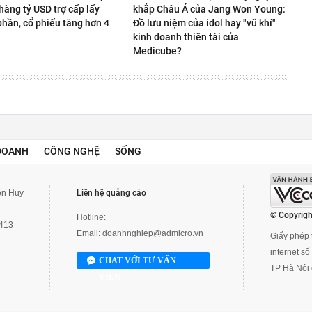
hàng tỷ USD trợ cấp lấy
khắp Châu Á của Jang Won Young:
phần, cổ phiếu tăng hơn 4
Đồ lưu niệm của idol hay "vũ khí"
kinh doanh thiên tài của
Medicube?
DOANH
CÔNG NGHỆ
SỐNG
yễn Huy
Liên hệ quảng cáo
© Copyrigh
Hotline:
3413
Email:
doanhnghiep@admicro.vn
Giấy phép t
internet s
CHAT VỚI TƯ VẤN
TP Hà Nội 
VIÊN