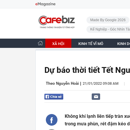
Bỏ qua điều hướng
CafeBiz - Trang chủ
Made By Google 2026
Kế Nghiệp - Góc Nhìn Tà
XÃ HỘI
KINH TẾ VĨ MÔ
KINH 
Dự báo thời tiết Tết N
|
Theo Nguyễn Hoài
|
21/01/2022 09:08 AM
Không khí lạnh liên tiếp tràn 
trong mưa phùn, rét đậm kéo dà