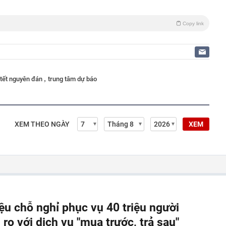
Copy link
,
t tết nguyên đán
trung tâm dự báo
XEM THEO NGÀY
XEM
iệu chỗ nghỉ phục vụ 40 triệu người
ro với dịch vụ "mua trước, trả sau"