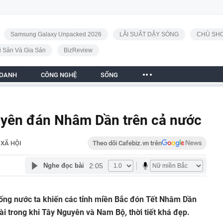
Samsung Galaxy Unpacked 2026
LÃI SUẤT DẬY SÓNG
CHỦ SHO
i Sản Và Gia Sản
BizReview
DOANH
CÔNG NGHỆ
SỐNG
guyên đán Nhâm Dần trên cả nước
XÃ HỘI
Theo dõi Cafebiz.vn trên
2:05
Nghe đọc bài
xuống nước ta khiến các tỉnh miền Bắc đón Tết Nhâm Dần
i trong khi Tây Nguyên và Nam Bộ, thời tiết khá đẹp.