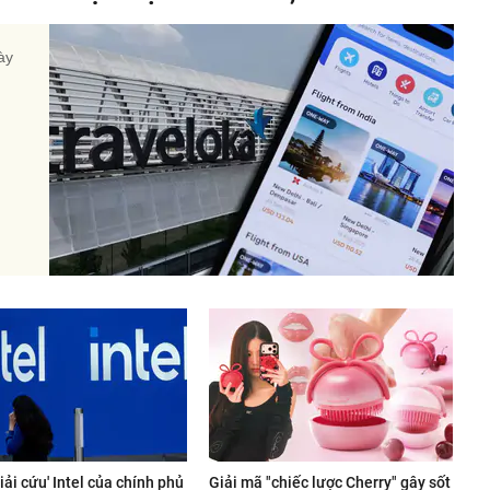
ày
giải cứu' Intel của chính phủ
Giải mã "chiếc lược Cherry" gây sốt