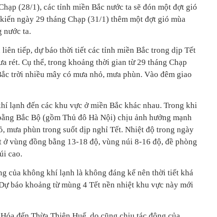
Chạp (28/1), các tỉnh miền Bắc nước ta sẽ đón một đợt gió
 kiến ngày 29 tháng Chạp (31/1) thêm một đợt gió mùa
 nước ta.
iên tiếp, dự báo thời tiết các tỉnh miền Bắc trong dịp Tết
rét. Cụ thể, trong khoảng thời gian từ 29 tháng Chạp
Bắc trời nhiều mây có mưa nhỏ, mưa phùn. Vào đêm giao
hí lạnh đến các khu vực ở miền Bắc khác nhau. Trong khi
 bằng Bắc Bộ (gồm Thủ đô Hà Nội) chịu ảnh hưởng mạnh
hỏ, mưa phùn trong suốt dịp nghỉ Tết. Nhiệt độ trong ngày
 ở vùng đồng bằng 13-18 độ, vùng núi 8-16 độ, đề phòng
úi cao.
g của không khí lạnh là không đáng kể nên thời tiết khá
 Dự báo khoảng từ mùng 4 Tết nền nhiệt khu vực này mới
h Hóa đến Thừa Thiên Huế, do cũng chịu tác động của