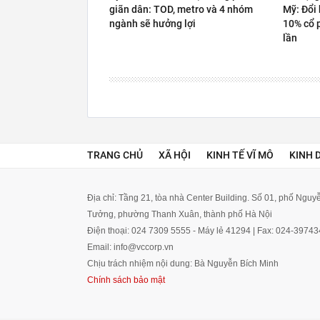
giãn dân: TOD, metro và 4 nhóm
Mỹ: Đổi 
ngành sẽ hưởng lợi
10% cổ 
lần
TRANG CHỦ
XÃ HỘI
KINH TẾ VĨ MÔ
KINH 
Địa chỉ: Tầng 21, tòa nhà Center Building. Số 01, phố Ngu
Tưởng, phường Thanh Xuân, thành phố Hà Nội
Điện thoại: 024 7309 5555 - Máy lẻ 41294 | Fax: 024-3974
Email: info@vccorp.vn
Chịu trách nhiệm nội dung: Bà Nguyễn Bích Minh
Chính sách bảo mật