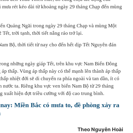
rời mưa rét kéo dài từ khoảng ngày 29 tháng Chạp đến mùng
 đến Quảng Ngãi trong ngày 29 tháng Chạp và mùng Một
Tết, trời tạnh, thời tiết nắng ráo trở lại.
m Bộ, thời tiết từ nay cho đến hết dịp Tết Nguyên đán
trong những ngày giáp Tết, trên khu vực Nam Biển Đông
 áp thấp. Vùng áp thấp này có thể mạnh lên thành áp thấp
thấp nhiệt đới sẽ di chuyển ra phía ngoài và tan dần, ít có
n nước ta. Riêng khu vực ven biển Nam Bộ từ 29 tháng
 xuất hiện đợt triều cường với độ cao trung bình.
 nay: Miền Bắc có mưa to, đề phòng xảy ra
h
Theo Nguyễn Hoài