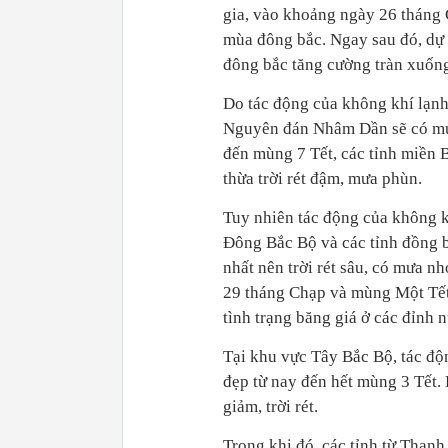
gia, vào khoảng ngày 26 tháng 
mùa đông bắc. Ngay sau đó, dự
đông bắc tăng cường tràn xuống
Do tác động của không khí lạnh l
Nguyên đán Nhâm Dần sẽ có mưa 
đến mùng 7 Tết, các tỉnh miền 
thừa trời rét đậm, mưa phùn.
Tuy nhiên tác động của không k
Đông Bắc Bộ và các tỉnh đồng
nhất nên trời rét sâu, có mưa n
29 tháng Chạp và mùng Một Tết
tình trạng băng giá ở các đỉnh n
Tại khu vực Tây Bắc Bộ, tác độn
đẹp từ nay đến hết mùng 3 Tết.
giảm, trời rét.
Trong khi đó, các tỉnh từ Than