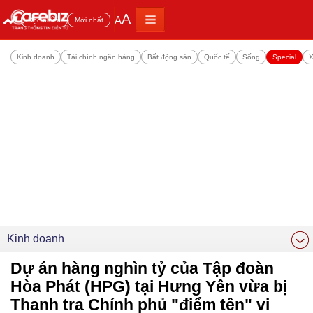
A
A
Đọc nhiều
Mới nhất
Kinh doanh
Tài chính ngân hàng
Bất động sản
Quốc tế
Sống
Special
X
Kinh doanh
Dự án hàng nghìn tỷ của Tập đoàn
Hòa Phát (HPG) tại Hưng Yên vừa bị
Thanh tra Chính phủ "điểm tên" vi