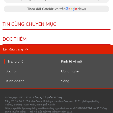
Theo dõi Cafebiz.vn trên
TIN CÙNG CHUYÊN MỤC
ĐỌC THÊM
Lên đầu trang
Trang chủ
Kinh tế vĩ mô
Xã hội
Công nghệ
Kinh doanh
Sống
© Copyright 2012 - 2026 -
Công ty Cổ phần VCCorp.
Tầng 17, 19, 20, 21 Toà nhà Center Building - Hapulico Complex, Số 01, phố Nguyễn Huy
Tưởng, phường Thanh Xuân, thành phố Hà Nội
Giấy phép thiết lập trang thông tin điện tử tổng hợp trên internet số 3321/GP-TTĐT do Sở Thông
tin và Truyền thông TP Hà Nội cấp ngày 03 tháng 07 năm 2019.