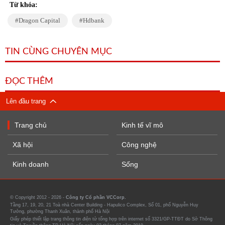
Từ khóa:
Dragon Capital
Hdbank
TIN CÙNG CHUYÊN MỤC
ĐỌC THÊM
Lên đầu trang
Trang chủ
Kinh tế vĩ mô
Xã hội
Công nghệ
Kinh doanh
Sống
© Copyright 2012 - 2026 -
Công ty Cổ phần VCCorp.
Tầng 17, 19, 20, 21 Toà nhà Center Building - Hapulico Complex, Số 01, phố Nguyễn Huy
Tưởng, phường Thanh Xuân, thành phố Hà Nội
Giấy phép thiết lập trang thông tin điện tử tổng hợp trên internet số 3321/GP-TTĐT do Sở Thông