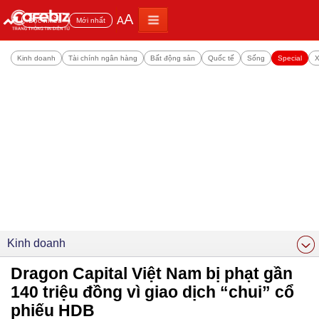
A
A
Đọc nhiều
Mới nhất
Kinh doanh
Tài chính ngân hàng
Bất động sản
Quốc tế
Sống
Special
X
Kinh doanh
Dragon Capital Việt Nam bị phạt gần
140 triệu đồng vì giao dịch “chui” cổ
phiếu HDB