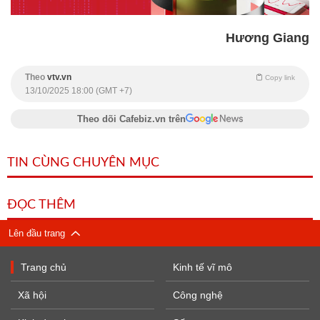
Hương Giang
Theo
vtv.vn
Copy link
13/10/2025 18:00 (GMT +7)
Theo dõi Cafebiz.vn trên
TIN CÙNG CHUYÊN MỤC
ĐỌC THÊM
Lên đầu trang
Trang chủ
Kinh tế vĩ mô
Xã hội
Công nghệ