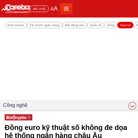
A
A
Đọc nhiều
Mới nhất
Kinh doanh
Tài chính ngân hàng
Bất động sản
Quốc tế
Sống
Special
X
Công nghệ
Đồng euro kỹ thuật số không đe dọa
hệ thống ngân hàng châu Âu