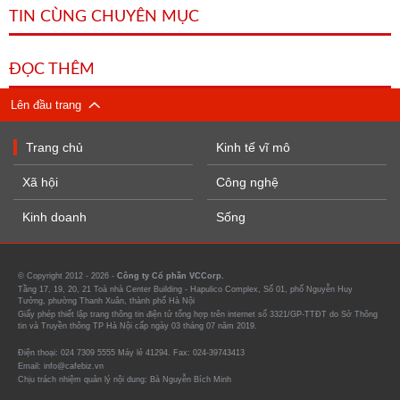
TIN CÙNG CHUYÊN MỤC
ĐỌC THÊM
Lên đầu trang
Trang chủ
Kinh tế vĩ mô
Xã hội
Công nghệ
Kinh doanh
Sống
© Copyright 2012 - 2026 -
Công ty Cổ phần VCCorp.
Tầng 17, 19, 20, 21 Toà nhà Center Building - Hapulico Complex, Số 01, phố Nguyễn Huy
Tưởng, phường Thanh Xuân, thành phố Hà Nội
Giấy phép thiết lập trang thông tin điện tử tổng hợp trên internet số 3321/GP-TTĐT do Sở Thông
tin và Truyền thông TP Hà Nội cấp ngày 03 tháng 07 năm 2019.
Điện thoại: 024 7309 5555 Máy lẻ 41294. Fax: 024-39743413
Email: info@cafebiz.vn
Chịu trách nhiệm quản lý nội dung: Bà Nguyễn Bích Minh