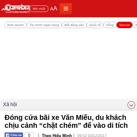
A
A
Đọc nhiều
Mới nhất
Kinh doanh
Tài chính ngân hàng
Bất động sản
Quốc tế
Sống
Special
X
Xã hội
Đóng cửa bãi xe Văn Miếu, du khách
chịu cảnh “chặt chém” để vào di tích
|
|
0
Theo Hiểu Minh
09:52 03/12/2017