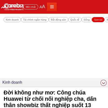
A
A
Đọc nhiều
Mới nhất
Kinh doanh
Tài chính ngân hàng
Bất động sản
Quốc tế
Sống
Special
X
Kinh doanh
Đời không như mơ: Công chúa
Huawei từ chối nối nghiệp cha, dấn
thân showbiz thất nghiệp suốt 13