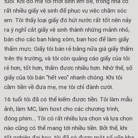
tuổi. Khi đó mẹ tôi mới sinh em bé, trong nhà có
rất nhiều giấy vệ sinh để phục vụ việc chăm sóc
em. Tôi thấy loại giấy đó hút nước rất tốt nên nảy
ra ý nghĩ cắt giấy vệ sinh thành những mảnh nhỏ,
bán cho các bạn hàng xóm, bạn học để làm giấy
thấm mực. Giấy tôi bán rẻ bằng nửa giá giấy thấm
trên thị trường, và tôi còn quảng cáo giấy của tôi
rẻ hơn, tốt hơn, thấm được nhiều hơn. Nhờ thế, số
giấy của tôi bán "hết veo" nhanh chóng. Khi tôi
cầm tiền về đưa mẹ, mẹ tôi chỉ đành cười.
16 tuổi tôi đã có thể kiếm được tiền. Tôi làm mẫu
ảnh, làm MC, làm host cho các chương trình,
đóng phim… Tôi có rất nhiều lựa chọn và lựa chọn
nào cũng có thể mang tới nhiều tiền. Bởi thế, khi
tốt nghiệp đại học, tôi đã có được một số vốn kha