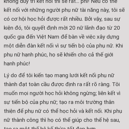
không duy trì kết nối thì sẽ rất… phí! Nếu có thể
kết nối với những người phụ nữ tài năng này, tôi sẽ
có cơ hội học hỏi được rất nhiều. Bởi vậy, sau sự
kiện đó, tôi quyết định mời 20 nữ lãnh đạo từ 20
quốc gia đến Việt Nam để bàn về việc xây dựng
một diễn đàn kết nối vì sự tiến bộ của phụ nữ. Khi
phụ nữ hạnh phúc, họ sẽ khiến cho cả thế giới
hạnh phúc!
Lý do để tôi kiến tạo mạng lưới kết nối phụ nữ
thành đạt toàn cầu được định ra rất rõ ràng. Tôi
muốn mọi người học hỏi không ngừng; liên kết vì
sự tiến bộ của phụ nữ; tạo ra môi trường thân
thiện để phụ nữ có thể học hỏi và kết nối. Khi phụ
nữ thành công thì họ có thể giúp cho thế hệ sau,
tạo ra một thế hệ kế thừa tốt đẹp hơn.