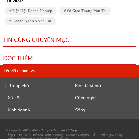
Từ khóa:
Hiệp Hội Doanh Nghiệp
Sở Giao Thông Vận Tải
Doanh Nghiệp Vận Tải
TIN CÙNG CHUYÊN MỤC
ĐỌC THÊM
Lên đầu trang
Trang chủ
Kinh tế vĩ mô
Xã hội
Công nghệ
Kinh doanh
Sống
© Copyright 2012 - 2026 -
Công ty Cổ phần VCCorp.
Tầng 17, 19, 20, 21 Toà nhà Center Building - Hapulico Complex, Số 01, phố Nguyễn Huy