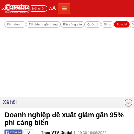
A
A
Đọc nhiều
Mới nhất
Kinh doanh
Tài chính ngân hàng
Bất động sản
Quốc tế
Sống
Special
X
Xã hội
Doanh nghiệp đề xuất giảm gần 95%
phí cảng biển
|
|
0
Theo VTV Digital
19:30 16/06/2022