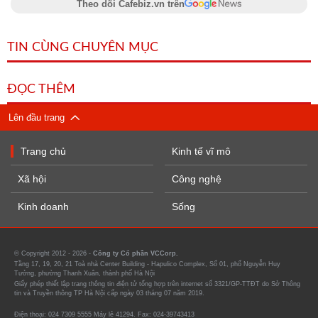
Theo dõi Cafebiz.vn trên
TIN CÙNG CHUYÊN MỤC
ĐỌC THÊM
Lên đầu trang
Trang chủ
Kinh tế vĩ mô
Xã hội
Công nghệ
Kinh doanh
Sống
© Copyright 2012 - 2026 -
Công ty Cổ phần VCCorp.
Tầng 17, 19, 20, 21 Toà nhà Center Building - Hapulico Complex, Số 01, phố Nguyễn Huy
Tưởng, phường Thanh Xuân, thành phố Hà Nội
Giấy phép thiết lập trang thông tin điện tử tổng hợp trên internet số 3321/GP-TTĐT do Sở Thông
tin và Truyền thông TP Hà Nội cấp ngày 03 tháng 07 năm 2019.
Điện thoại: 024 7309 5555 Máy lẻ 41294. Fax: 024-39743413