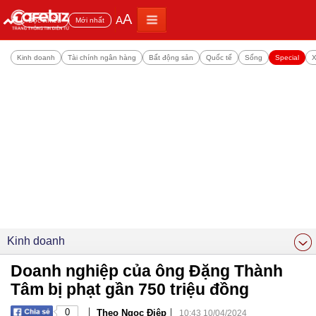
A
A
Đọc nhiều
Mới nhất
Kinh doanh
Tài chính ngân hàng
Bất động sản
Quốc tế
Sống
Special
X
Kinh doanh
Doanh nghiệp của ông Đặng Thành
Tâm bị phạt gần 750 triệu đồng
|
|
0
Theo Ngọc Điệp
10:43 10/04/2024