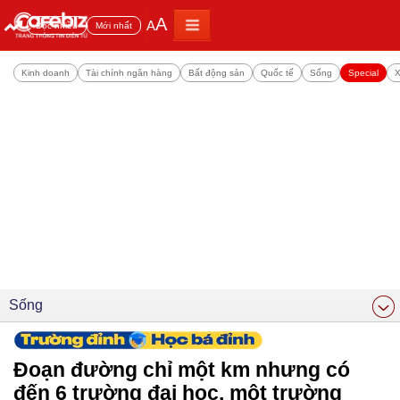
A
A
Đọc nhiều
Mới nhất
Kinh doanh
Tài chính ngân hàng
Bất động sản
Quốc tế
Sống
Special
X
Sống
Đoạn đường chỉ một km nhưng có
đến 6 trường đại học, một trường