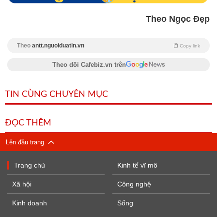
Theo Ngọc Đẹp
Theo
antt.nguoiduatin.vn
Copy link
Theo dõi Cafebiz.vn trên
TIN CÙNG CHUYÊN MỤC
ĐỌC THÊM
Lên đầu trang
Trang chủ
Kinh tế vĩ mô
Xã hội
Công nghệ
Kinh doanh
Sống