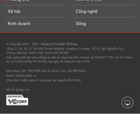
Xã hội
Công nghệ
Kinh doanh
Sống
© Copyright 2012 - 2026 -
Công ty Cổ phần VCCorp.
Tầng 17, 19, 20, 21 Toà nhà Center Building - Hapulico Complex, Số 01, phố Nguyễn Huy
Tưởng, phường Thanh Xuân, thành phố Hà Nội
Giấy phép thiết lập trang thông tin điện tử tổng hợp trên internet số 3321/GP-TTĐT do Sở Thông
tin và Truyền thông TP Hà Nội cấp ngày 03 tháng 07 năm 2019.
Điện thoại: 024 7309 5555 Máy lẻ 41294. Fax: 024-39743413
Email: info@cafebiz.vn
Chịu trách nhiệm quản lý nội dung: Bà Nguyễn Bích Minh
Hỗ trợ quảng cáo: