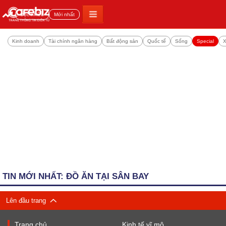
Đọc nhiều
Mới nhất
Kinh doanh
Tài chính ngân hàng
Bất động sản
Quốc tế
Sống
Special
X
TIN MỚI NHẤT: ĐỒ ĂN TẠI SÂN BAY
Lên đầu trang
Trang chủ
Kinh tế vĩ mô