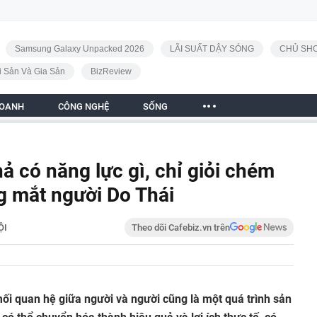
Samsung Galaxy Unpacked 2026
LÃI SUẤT DẬY SÓNG
CHỦ SHO
i Sản Và Gia Sản
BizReview
DOANH
CÔNG NGHỆ
SỐNG
ả có năng lực gì, chỉ giỏi chém
ng mắt người Do Thái
ỘI
Theo dõi Cafebiz.vn trên
ối quan hệ giữa người và người cũng là một quá trình sản