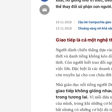
xuất, nó giống như tri thức, đều
thể thay đổi số phận con người
Cậu bé Campuchia giao tiếp bằng
19-11-2018
Choáng váng với khả nă
13-11-2018
Giao tiếp là cả một nghệ 
Người dành chiến thắng dựa vào
thời và danh tiếng không kéo dà
thời. Còn người biết trao đổi n
việc lớn. Đặc biệt là các doanh 
còn truyền lại cho con cháu đời 
Nhà giáo dục nổi tiếng người D
giao tiếp không giống nha
trong tương lai.
Vì mỗi đứa tr
của mình, trong khi những cơ hộ
bắt nhưng có những cơ hội dù t