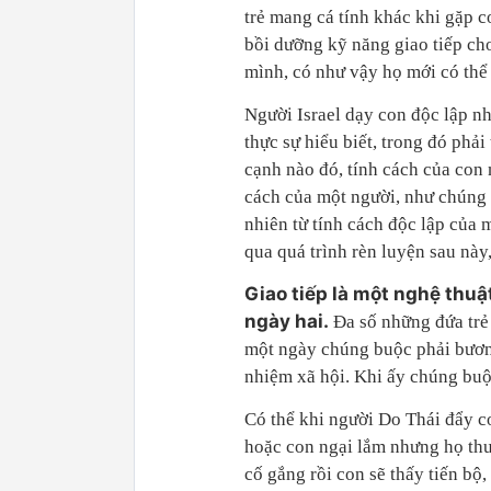
trẻ mang cá tính khác khi gặp c
bồi dưỡng kỹ năng giao tiếp cho
mình, có như vậy họ mới có thể
Người Israel dạy con độc lập n
thực sự hiểu biết, trong đó phải
cạnh nào đó, tính cách của con 
cách của một người, như chúng 
nhiên từ tính cách độc lập của 
qua quá trình rèn luyện sau này,
Giao tiếp là một nghệ thuậ
ngày hai.
Đa số những đứa trẻ 
một ngày chúng buộc phải bươn 
nhiệm xã hội. Khi ấy chúng buộc
Có thể khi người Do Thái đẩy c
hoặc con ngại lắm nhưng họ thư
cố gắng rồi con sẽ thấy tiến bộ