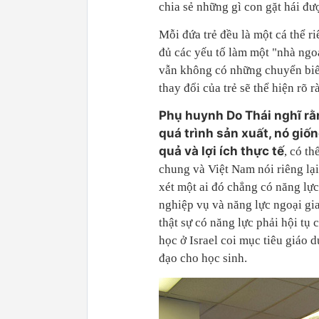
chia sẻ những gì con gặt hái đư
Mỗi đứa trẻ đều là một cá thể ri
đủ các yếu tố làm một "nhà ngoạ
vẫn không có những chuyển biến
thay đổi của trẻ sẽ thể hiện rõ 
Phụ huynh Do Thái nghĩ rằ
quá trình sản xuất, nó giố
quả và lợi ích thực tế
, có t
chung và Việt Nam nói riêng lạ
xét một ai đó chẳng có năng lực
nghiệp vụ và năng lực ngoại gia
thật sự có năng lực phải hội tụ c
học ở Israel coi mục tiêu giáo d
đạo cho học sinh.