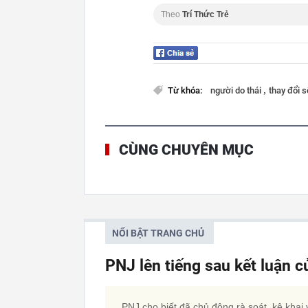
Theo
Trí Thức Trẻ
,
Từ khóa:
người do thái
thay đổi 
CÙNG CHUYÊN MỤC
NỔI BẬT TRANG CHỦ
PNJ lên tiếng sau kết luận 
PNJ cho biết đã chủ động rà soát, kê khai 