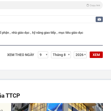
Copy link
,
,
,
số phận
nhà giáo dục
kỹ năng giao tiếp
mục tiêu giáo dục
XEM THEO NGÀY
XEM
của TTCP
và