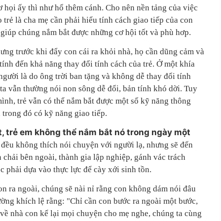
ơ họi ấy thì như hổ thêm cánh. Cho nên nền tảng của việc
 trẻ là cha mẹ cần phải hiểu tính cách giao tiếp của con
 giúp chúng nắm bắt được những cơ hội tốt và phù hơp.
hưng trước khi đẩy con cái ra khỏi nhà, họ cần dũng cảm và
 tính đến khả năng thay đổi tính cách của trẻ. Ở một khía
người là do ông trời ban tặng và không dễ thay đổi tính
ta vẫn thường nói non sông dễ đổi, bản tính khó dời. Tuy
mình, trẻ vẫn có thể nắm bắt được một số kỹ năng thông
 trong đó có kỹ năng giao tiếp.
t, trẻ em không thể nắm bắt nó trong ngày một
đều không thích nói chuyện với người lạ, nhưng sẽ đến
chải bên ngoài, thành gia lập nghiệp, gánh vác trách
 phải dựa vào thực lực để cày xới sinh tồn.
on ra ngoài, chúng sẽ nài nỉ rằng con không dám nói đâu
ờng khích lệ rằng: "Chỉ cần con bước ra ngoài một bước,
, về nhà con kể lại mọi chuyện cho mẹ nghe, chúng ta cùng