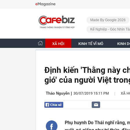
Bỏ qua điều hướng
CafeBiz - Trang chủ
Made By Google 2026
Kế Nghiệp - Góc Nhìn Tà
XÃ HỘI
KINH TẾ VĨ MÔ
KINH 
Định kiến 'Thằng này ch
gió' của người Việt tro
|
Thảo Nguyên
|
30/07/2019 15:11 PM
XÃ H
Phụ huynh Do Thái nghĩ rằng, m