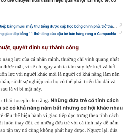
 có thể chuyển hóa thành hiệu quả và lợi ích thực tế, có
.
 mười mấy thứ tiếng được cấp học bổng chính phủ, trở thành ngôi sao truyền hình Trung Quốc
ng giao tiếp bằng 11 thứ tiếng của cậu bé bán hàng rong ở Campuchia
thuật, quyết định sự thành công
 năng lực của cá nhân mình, thường chỉ vinh quang nhất
i được mãi, vì sẽ có ngày anh ta tâm suy lực kiệt và hết
guồn lực với người khác mới là người có khả năng làm nên
nhân, sở dĩ sự nghiệp của họ có thể phát triển lâu dài và
sau là vì bí mật này.
Những đứa trẻ có tính cách
o Thái Joseph cho rằng:
u sẽ có khả năng nắm bắt những cơ hội khác nhau
ẻ đều thể hiện hành vi giao tiếp đặc trưng theo tính cách
i luôn thay đổi, có những đứa trẻ với cá tính này dễ nắm
rao tận tay nó cũng không phát huy được. Ngược lại, đứa