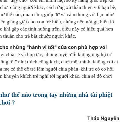
hải "dạy cho" con em mình một số kỹ năng giao tiếp xã
chơi cùng người khác, cách ứng xử thân thiện với bạn bè,
như thế nào, quan tâm, giúp đỡ và cảm thông với bạn như
n giảng giải cho con trẻ hiểu, chúng nên nói gì, biểu lộ
o khi gặp các tình huống trên, điều này có hiệu quả hơn
n thuần cho trẻ bắt chước người khác.
cho những "hành vi tốt" của con phù hợp với
vi chia sẻ và hợp tác, nhưng tuyệt đối không ủng hộ trẻ
ông tốt" như thích công kích, chơi một mình, không coi ai
a mẹ có thể để trẻ làm người chia phần, khi trẻ có cơ hội
 khuyến khích trẻ nghĩ tới người khác, chia sẻ đồ chơi
hư thế nào trong tay những nhà tài phiệt
chơi ?
Thảo Nguyên