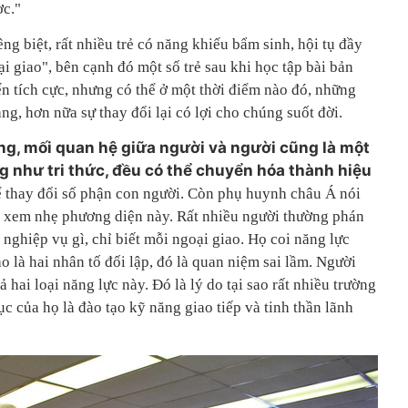
ợc."
êng biệt, rất nhiều trẻ có năng khiếu bẩm sinh, hội tụ đầy
i giao", bên cạnh đó một số trẻ sau khi học tập bài bản
 tích cực, nhưng có thể ở một thời điểm nào đó, những
ràng, hơn nữa sự thay đổi lại có lợi cho chúng suốt đời.
ng, mối quan hệ giữa người và người cũng là một
ng như tri thức, đều có thể chuyển hóa thành hiệu
hể thay đổi số phận con người. Còn phụ huynh châu Á nói
i xem nhẹ phương diện này. Rất nhiều người thường phán
 nghiệp vụ gì, chỉ biết mỗi ngoại giao. Họ coi năng lực
o là hai nhân tố đối lập, đó là quan niệm sai lầm. Người
ả hai loại năng lực này. Đó là lý do tại sao rất nhiều trường
ục của họ là đào tạo kỹ năng giao tiếp và tinh thần lãnh