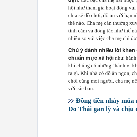
đặn.
Các bậc cha mẹ bắt buộc p
hội như tham gia hoạt động vui 
chia sẻ đồ chơi, đồ ăn với bạn 
thế nào. Cha mẹ cần thường xuyê
tình cảm và động tác như thế nà
nhiều so với việc cha mẹ chỉ đơ
Chú ý dành nhiều lời khen 
chuẩn mực xã hội
như, hành 
khi chúng có những "hành vi kh
ra gì. Khi nhà có đồ ăn ngon, ch
chơi cùng mọi người, cha mẹ nên
với các bạn.
Đồng tiền nhảy múa n
Do Thái gan lỳ và chịu 