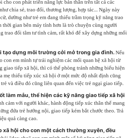
 cho con phát triển năng lực bản thân trên tất cả các
như chia sẻ, trao đổi, thương lượng, hợp tác... Ngày này
 cử, dường như trẻ em đang thiếu trầm trọng kỹ năng trao
h thời gian bên máy tính hơn là trò chuyện cùng người
g trao đổi tâm tư tình cảm, rất khó để xây dựng những mối
 tạo dựng môi trường cởi mở trong gia đình.
Nếu
o con em mình tự trải nghiệm các mối quan hệ xã hội từ
 giao tiếp xã hội, thì có thể phòng tránh những biểu hiện
cha mẹ thiếu tiếp xúc xã hội ở một mức độ nhất định cũng
trẻ và điều đó cũng liên quan đến việc trẻ ngại giao tiếp.
ốt làm mẫu, thể hiện các kỹ năng giao tiếp xã hội
ình cảm với người khác, hành động tiếp xúc thân thể mang
ững đứa trẻ hướng nội, giao tiếp kém bắt chước theo. Trả
iệu quả càng cao.
ếp xã hội cho con một cách thường xuyên, đều