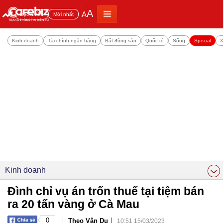
A
A
Đọc nhiều
Mới nhất
Kinh doanh
Tài chính ngân hàng
Bất động sản
Quốc tế
Sống
Special
X
Kinh doanh
Đình chỉ vụ án trốn thuế tại tiệm bán
ra 20 tấn vàng ở Cà Mau
|
|
0
Theo Vân Du
10:51 15/03/2023