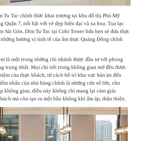
 Tu Tac chính thức khai trương tại khu đô thị Phú Mỹ
 Quận 7, nổi bật với vẻ đẹp hiện đại và xa hoa. Tọa lạc
m Sài Gòn, Dim Tu Tac tại Cobi Tower hứa hẹn sẽ đưa thực
 những hương vị tinh tế của ẩm thực Quảng Đông chính
m là một trong những chi nhánh được đầu tư với phong
sang trọng nhất. Mọi chi tiết trong không gian mở đều được
ghiệm của thực khách, từ cách bố trí khu vực bàn ăn đến
Điểm nhấn của nhà hàng chính là những cửa sổ lớn, cho
ập không gian, điều này không chỉ mang lại cảm giác
khách mà còn tạo ra một bầu không khí ấm áp, thân thiện.