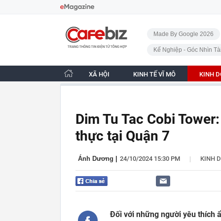
Bỏ qua điều hướng
CafeBiz - Trang chủ
Made By Google 2026
Kế Nghiệp - Góc Nhìn Tà
XÃ HỘI
KINH TẾ VĨ MÔ
KINH 
Dim Tu Tac Cobi Tower:
thực tại Quận 7
|
Ánh Dương
|
24/10/2024 15:30 PM
KINH 
Đối với những người yêu thích 