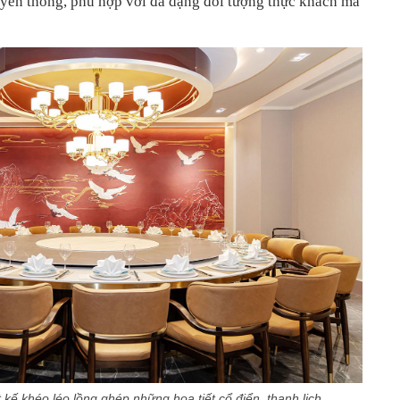
uyền thống, phù hợp với đa dạng đối tượng thực khách mà
 kế khéo léo lồng ghép những hoạ tiết cổ điển, thanh lịch.