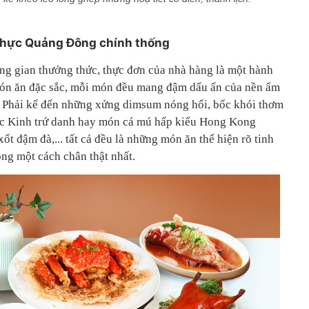
thực Quảng Đông chính thống
ng gian thưởng thức, thực đơn của nhà hàng là một hành
món ăn đặc sắc, mỗi món đều mang đậm dấu ấn của nền ẩm
 Phải kể đến những xửng dimsum nóng hổi, bốc khói thơm
ắc Kinh trứ danh hay món cá mú hấp kiểu Hong Kong
ốt đậm đà,... tất cả đều là những món ăn thể hiện rõ tinh
ng một cách chân thật nhất.