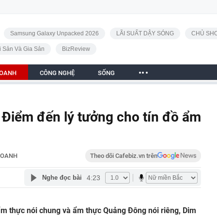
Samsung Galaxy Unpacked 2026
LÃI SUẤT DẬY SÓNG
CHỦ SHO
i Sản Và Gia Sản
BizReview
DOANH
CÔNG NGHỆ
SỐNG
 Điểm đến lý tưởng cho tín đồ ẩm
DOANH
Theo dõi Cafebiz.vn trên
4:23
Nghe đọc bài
ẩm thực nói chung và ẩm thực Quảng Đông nói riêng, Dim