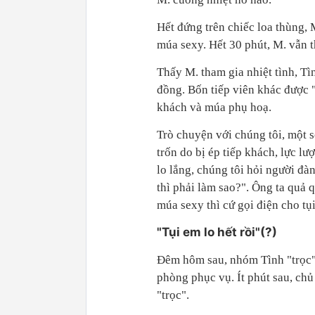
Hết đứng trên chiếc loa thùng, 
múa sexy. Hết 30 phút, M. vẫn t
Thấy M. tham gia nhiệt tình, Tì
đồng. Bốn tiếp viên khác được 
khách và múa phụ hoạ.
Trò chuyện với chúng tôi, một số
trốn do bị ép tiếp khách, lực l
lo lắng, chúng tôi hỏi người đà
thì phải làm sao?". Ông ta quả 
múa sexy thì cứ gọi điện cho tụ
"Tụi em lo hết rồi"(?)
Đêm hôm sau, nhóm Tình "trọc" 
phòng phục vụ. Ít phút sau, ch
"trọc".