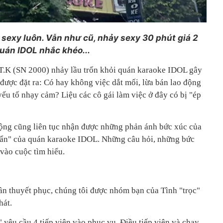
sexy luôn. Vẫn như cũ, nhảy sexy 30 phút giá 2
quán IDOL nhắc khéo...
.T.K (SN 2000) nhảy lầu trốn khỏi quán karaoke IDOL gây
được đặt ra: Có hay không việc dắt mối, lừa bán lao động
ếu tố nhạy cảm? Liệu các cô gái làm việc ở đây có bị "ép
ộng cũng liên tục nhận được những phản ánh bức xúc của
í ẩn" của quán karaoke IDOL. Những câu hỏi, những bức
 vào cuộc tìm hiểu.
ần thuyết phục, chúng tôi được nhóm bạn của Tình "trọc"
hát.
 yêu cầu 4 tiếp viên vào phục vụ. Điều tiếp viên và chạy