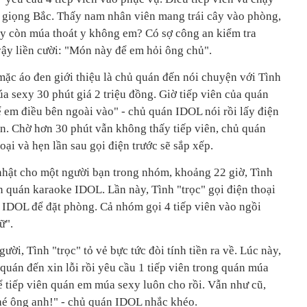
 giọng Bắc. Thấy nam nhân viên mang trái cây vào phòng,
ây còn múa thoát y không em? Có sợ công an kiểm tra
ậy liền cười: "Món này để em hỏi ông chủ".
mặc áo đen giới thiệu là chủ quán đến nói chuyện với Tình
úa sexy 30 phút giá 2 triệu đồng. Giờ tiếp viên của quán
ể em điều bên ngoài vào" - chủ quán IDOL nói rồi lấy điện
ến. Chờ hơn 30 phút vẫn không thấy tiếp viên, chủ quán
oại và hẹn lần sau gọi điện trước sẽ sắp xếp.
nhật cho một người bạn trong nhóm, khoảng 22 giờ, Tình
ến quán karaoke IDOL. Lần này, Tình "trọc" gọi điện thoại
 IDOL để đặt phòng. Cả nhóm gọi 4 tiếp viên vào ngồi
ữ".
ời, Tình "trọc" tỏ vẻ bực tức đòi tính tiền ra về. Lúc này,
 quán đến xin lỗi rồi yêu cầu 1 tiếp viên trong quán múa
ể tiếp viên quán em múa sexy luôn cho rồi. Vẫn như cũ,
nhé ông anh!" - chủ quán IDOL nhắc khéo.