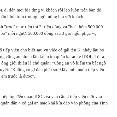
M. đi đến mời bia từng vị khách rồi leo luôn trên bàn để
hân hình trần truồng ngồi uống bia với khách.
nh "trọc" móc tiền trả 2 triệu đồng và "bo" thêm 500.000
"bo" mỗi người 500.000 đồng sau 3 giờ ngồi phục vụ
 tiếp viên cho biết sau vụ việc cô gái tên K. nhảy lầu bỏ
ượng công an nhiều lần kiểm tra quán karaoke IDOL. Tỏ ra
n ông giới thiệu là chủ quán: "Công an vô kiểm tra bất ngờ
quyết: "Không có gì đâu phải sợ. Mấy anh muốn tiếp viên
i em trước là được".
tiếp tục đến quán IDOL và yêu cầu 4 tiếp viên mới vào
ủ quán dẫn 4 cô gái ăn mặc khá kín đáo vào phòng của Tình