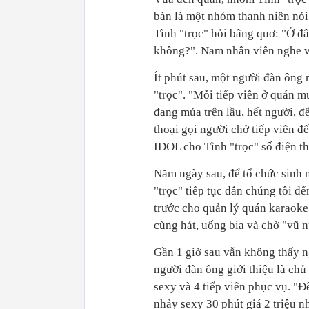
bàn là một nhóm thanh niên nói
Tình "trọc" hỏi bâng quơ: "Ở đ
không?". Nam nhân viên nghe v
Ít phút sau, một người đàn ông 
"trọc". "Mỗi tiếp viên ở quán m
đang múa trên lầu, hết người, đ
thoại gọi người chở tiếp viên đ
IDOL cho Tình "trọc" số điện th
Năm ngày sau, để tổ chức sinh 
"trọc" tiếp tục dẫn chúng tôi đ
trước cho quản lý quán karaoke
cùng hát, uống bia và chờ "vũ n
Gần 1 giờ sau vẫn không thấy ngư
người đàn ông giới thiệu là chủ
sexy và 4 tiếp viên phục vụ. "Đ
nhảy sexy 30 phút giá 2 triệu 