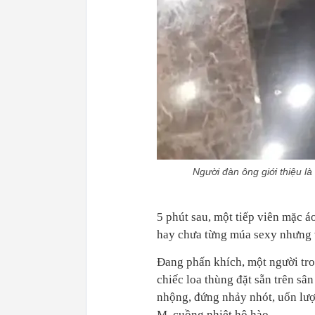
Người đàn ông giới thiệu l
5 phút sau, một tiếp viên mặc á
hay chưa từng múa sexy nhưng 
Đang phấn khích, một người tro
chiếc loa thùng đặt sẵn trên sân
nhộng, đứng nhảy nhót, uốn lượ
M. cuồng nhiệt hô hào.