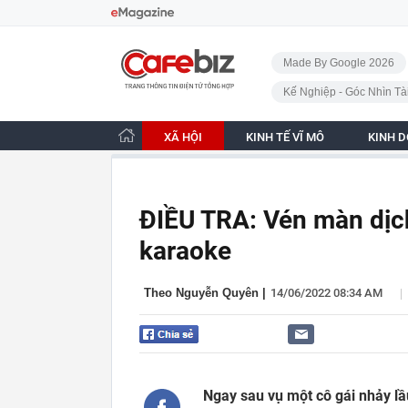
Bỏ qua điều hướng
CafeBiz - Trang chủ
Made By Google 2026
Kế Nghiệp - Góc Nhìn Tà
XÃ HỘI
KINH TẾ VĨ MÔ
KINH 
ĐIỀU TRA: Vén màn dịc
karaoke
|
Theo Nguyễn Quyên
|
14/06/2022 08:34 AM
Ngay sau vụ một cô gái nhảy lầ