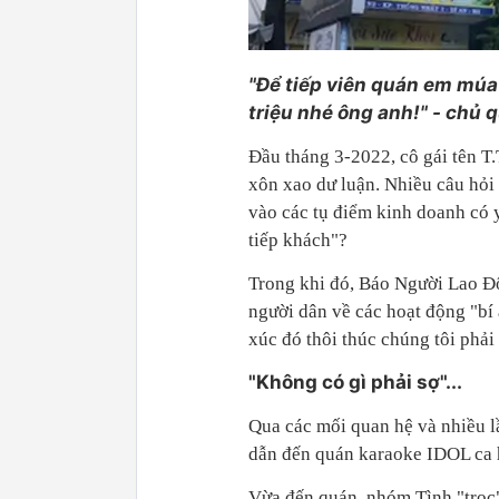
"Để tiếp viên quán em múa 
triệu nhé ông anh!" - chủ 
Đầu tháng 3-2022, cô gái tên T
xôn xao dư luận. Nhiều câu hỏi 
vào các tụ điểm kinh doanh có y
tiếp khách"?
Trong khi đó, Báo Người Lao Đ
người dân về các hoạt động "b
xúc đó thôi thúc chúng tôi phải
"Không có gì phải sợ"...
Qua các mối quan hệ và nhiều l
dẫn đến quán karaoke IDOL ca 
Vừa đến quán, nhóm Tình "trọc"