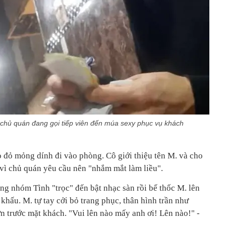
à chủ quán đang gọi tiếp viên đến múa sexy phục vụ khách
o đỏ mỏng dính đi vào phòng. Cô giới thiệu tên M. và cho
vì chủ quán yêu cầu nên "nhắm mắt làm liều".
ng nhóm Tình "trọc" đến bật nhạc sàn rồi bế thốc M. lên
 khấu. M. tự tay cởi bỏ trang phục, thân hình trần như
n trước mặt khách. "Vui lên nào mấy anh ơi! Lên nào!" -