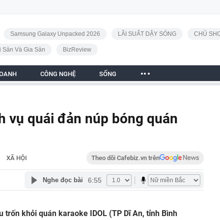
Samsung Galaxy Unpacked 2026
LÃI SUẤT DẬY SÓNG
CHỦ SHO
i Sản Và Gia Sản
BizReview
DOANH
CÔNG NGHỆ
SỐNG
h vụ quái đản núp bóng quán
XÃ HỘI
Theo dõi Cafebiz.vn trên
6:55
Nghe đọc bài
u trốn khỏi quán karaoke IDOL (TP Dĩ An, tỉnh Bình