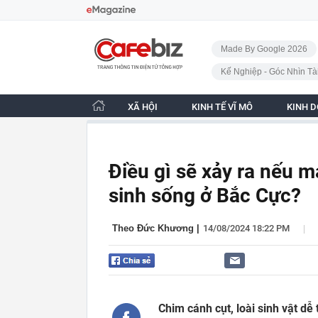
Bỏ qua điều hướng
CafeBiz - Trang chủ
Made By Google 2026
Kế Nghiệp - Góc Nhìn Tà
XÃ HỘI
KINH TẾ VĨ MÔ
KINH 
Điều gì sẽ xảy ra nếu 
sinh sống ở Bắc Cực?
|
Theo Đức Khương
|
14/08/2024 18:22 PM
Chim cánh cụt, loài sinh vật d