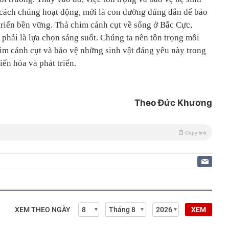
õ cách chúng hoạt động, mới là con đường đúng đắn để bảo
triển bền vững. Thả chim cánh cụt về sống ở Bắc Cực,
 phải là lựa chọn sáng suốt. Chúng ta nên tôn trọng môi
him cánh cụt và bảo vệ những sinh vật đáng yêu này trong
ến hóa và phát triển.
Theo Đức Khương
Copy link
XEM THEO NGÀY
XEM