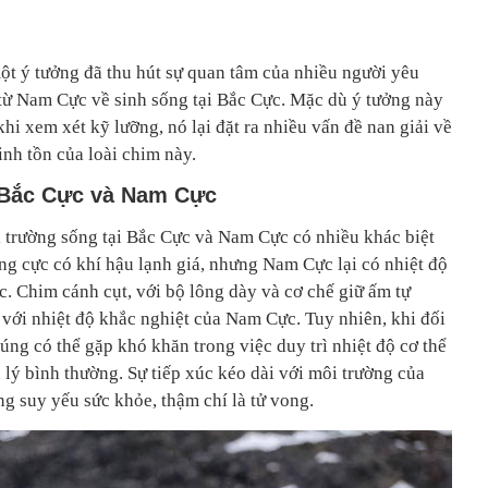
t ý tưởng đã thu hút sự quan tâm của nhiều người yêu
 từ Nam Cực về sinh sống tại Bắc Cực. Mặc dù ý tưởng này
khi xem xét kỹ lưỡng, nó lại đặt ra nhiều vấn đề nan giải về
inh tồn của loài chim này.
a Bắc Cực và Nam Cực
i trường sống tại Bắc Cực và Nam Cực có nhiều khác biệt
ng cực có khí hậu lạnh giá, nhưng Nam Cực lại có nhiệt độ
. Chim cánh cụt, với bộ lông dày và cơ chế giữ ấm tự
i với nhiệt độ khắc nghiệt của Nam Cực. Tuy nhiên, khi đối
húng có thể gặp khó khăn trong việc duy trì nhiệt độ cơ thể
 lý bình thường. Sự tiếp xúc kéo dài với môi trường của
ng suy yếu sức khỏe, thậm chí là tử vong.