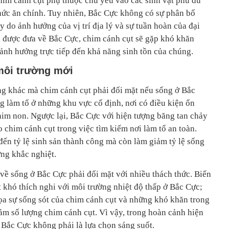
chim cánh cụt phụ thuộc chủ yếu vào các sinh vật phù du
ức ăn chính. Tuy nhiên, Bắc Cực không có sự phân bố
ày do ảnh hưởng của vị trí địa lý và sự tuần hoàn của đại
i được đưa về Bắc Cực, chim cánh cụt sẽ gặp khó khăn
 ảnh hưởng trực tiếp đến khả năng sinh tồn của chúng.
môi trường mới
ọng khác mà chim cánh cụt phải đối mặt nếu sống ở Bắc
 làm tổ ở những khu vực cố định, nơi có điều kiện ổn
him non. Ngược lại, Bắc Cực với hiện tượng băng tan chảy
o chim cánh cụt trong việc tìm kiếm nơi làm tổ an toàn.
ến tỷ lệ sinh sản thành công mà còn làm giảm tỷ lệ sống
ờng khắc nghiệt.
 về sống ở Bắc Cực phải đối mặt với nhiều thách thức. Biến
 khó thích nghi với môi trường nhiệt độ thấp ở Bắc Cực;
ọa sự sống sót của chim cánh cụt và những khó khăn trong
ảm số lượng chim cánh cụt. Vì vậy, trong hoàn cảnh hiện
ở Bắc Cực không phải là lựa chọn sáng suốt.