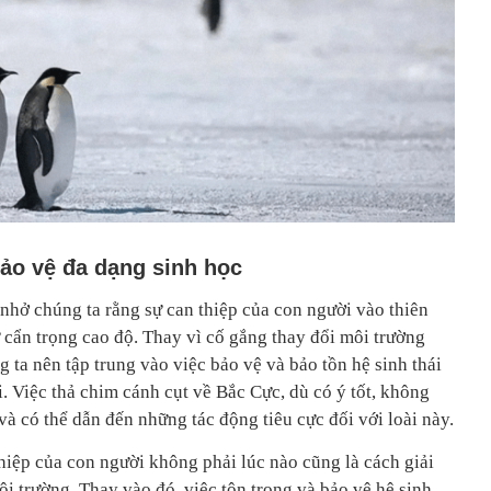
bảo vệ đa dạng sinh học
nhở chúng ta rằng sự can thiệp của con người vào thiên
 cẩn trọng cao độ. Thay vì cố gắng thay đổi môi trường
g ta nên tập trung vào việc bảo vệ và bảo tồn hệ sinh thái
. Việc thả chim cánh cụt về Bắc Cực, dù có ý tốt, không
và có thể dẫn đến những tác động tiêu cực đối với loài này.
hiệp của con người không phải lúc nào cũng là cách giải
ôi trường. Thay vào đó, việc tôn trọng và bảo vệ hệ sinh