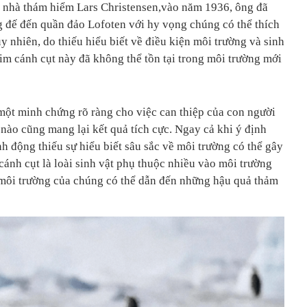
à nhà thám hiểm Lars Christensen,vào năm 1936, ông đã
 đế đến quần đảo Lofoten với hy vọng chúng có thể thích
y nhiên, do thiếu hiểu biết về điều kiện môi trường và sinh
chim cánh cụt này đã không thể tồn tại trong môi trường mới
một minh chứng rõ ràng cho việc can thiệp của con người
 nào cũng mang lại kết quả tích cực. Ngay cả khi ý định
h động thiếu sự hiểu biết sâu sắc về môi trường có thể gây
ánh cụt là loài sinh vật phụ thuộc nhiều vào môi trường
i môi trường của chúng có thể dẫn đến những hậu quả thảm