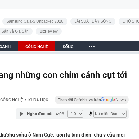
Samsung Galaxy Unpacked 2026
LÃI SUẤT DẬY SÓNG
CHỦ SHO
i Sản Và Gia Sản
BizReview
DOANH
CÔNG NGHỆ
SỐNG
mang những con chim cánh cụt tới
CÔNG NGHỆ
»
KHOA HỌC
Theo dõi Cafebiz.vn trên
4:08
Nghe đọc bài
ễ thương sống ở Nam Cực, luôn là tâm điểm chú ý của mọi