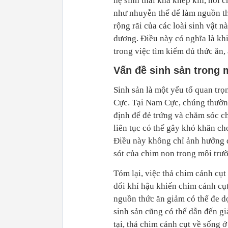
hệ sinh thái khá khép kín, nơi 
như nhuyễn thể để làm nguồn th
rộng rãi của các loài sinh vật n
dương. Điều này có nghĩa là kh
trong việc tìm kiếm đủ thức ăn,
Vấn đề sinh sản trong 
Sinh sản là một yếu tố quan tr
Cực. Tại Nam Cực, chúng thường
định để đẻ trứng và chăm sóc c
liên tục có thể gây khó khăn ch
Điều này không chỉ ảnh hưởng đ
sót của chim non trong môi trư
Tóm lại, việc thả chim cánh cụt
đổi khí hậu khiến chim cánh cụt
nguồn thức ăn giảm có thể đe d
sinh sản cũng có thể dẫn đến gi
tại, thả chim cánh cụt về sống 