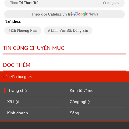
Theo
Trí Thức Trẻ
Copy link
Theo dõi Cafebiz.vn trên
Từ khóa:
Đất Phương Nam
Lĩnh Vực Bất Động Sản
TIN CÙNG CHUYÊN MỤC
ĐỌC THÊM
Lên đầu trang
Trang chủ
Kinh tế vĩ mô
Xã hội
Công nghệ
Kinh doanh
Sống