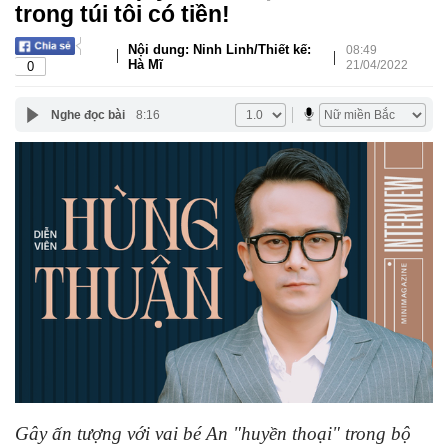
trong túi tôi có tiền!
Nội dung: Ninh Linh/Thiết kế:
08:49
|
|
Hà Mĩ
21/04/2022
0
Nghe đọc bài
8:16
Gây ấn tượng với vai bé An "huyền thoại" trong bộ