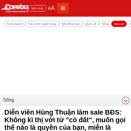
A
A
Đọc nhiều
Mới nhất
Kinh doanh
Tài chính ngân hàng
Bất động sản
Quốc tế
Sống
Special
X
Sống
Diễn viên Hùng Thuận làm sale BĐS:
Không kì thị với từ "cò đất", muốn gọi
thế nào là quyền của bạn, miễn là