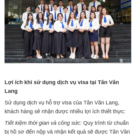
L
ợ
i ích khi s
ử
d
ụ
ng d
ị
ch v
ụ
visa t
ạ
i Tân Văn
Lang
Sử dụng dịch vụ hỗ trợ visa của Tân Văn Lang,
khách hàng sẽ nhận được nhiều lợi ích thiết thực:
Ti
ế
t ki
ệ
m th
ờ
i gian và công s
ứ
c:
Quy trình từ chuẩn
bị hồ sơ đến nộp và nhận kết quả sẽ được Tân Văn