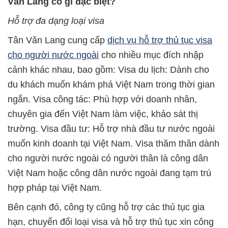
Văn Lang có gì đ
ặ
c bi
ệ
t?
H
ỗ
tr
ợ
đa d
ạ
ng lo
ạ
i visa
Tân Văn Lang cung cấp
d
ị
ch v
ụ
h
ỗ
tr
ợ
th
ủ
t
ụ
c visa
cho ngư
ờ
i nư
ớ
c ngoài
cho nhiều mục đích nhập
cảnh khác nhau, bao gồm: Visa du lịch: Dành cho
du khách muốn khám phá Việt Nam trong thời gian
ngắn. Visa công tác: Phù hợp với doanh nhân,
chuyên gia đến Việt Nam làm việc, khảo sát thị
trường. Visa đầu tư: Hỗ trợ nhà đầu tư nước ngoài
muốn kinh doanh tại Việt Nam. Visa thăm thân dành
cho người nước ngoài có người thân là công dân
Việt Nam hoặc công dân nước ngoài đang tạm trú
hợp pháp tại Việt Nam.
Bên cạnh đó, công ty cũng hỗ trợ các thủ tục gia
hạn, chuyển đổi loại visa và hỗ trợ thủ tục xin công