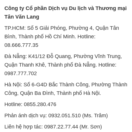
Công ty C
ổ
ph
ầ
n D
ị
ch v
ụ
Du l
ị
ch và Thương m
ạ
i
Tân Văn Lang
TP.HCM: Số 5 Giải Phóng, Phường 4, Quận Tân
Bình, Thành phố Hồ Chí Minh. Hotline:
08.666.777.35
Đà Nẵng: K41/12 Đỗ Quang, Phường Vĩnh Trung,
Quận Thanh Khê, Thành phố Đà Nẵng. Hotline:
0987.777.702
Hà Nội: Số 6-G4D Bắc Thành Công, Phường Thành
Công, Quận Ba Đình, Thành phố Hà Nội.
Hotline: 0855.280.476
Phản ánh dịch vụ: 0932.051.510 (Ms. Trâm)
Liên hệ hợp tác: 0987.22.77.44 (Mr. Sơn)