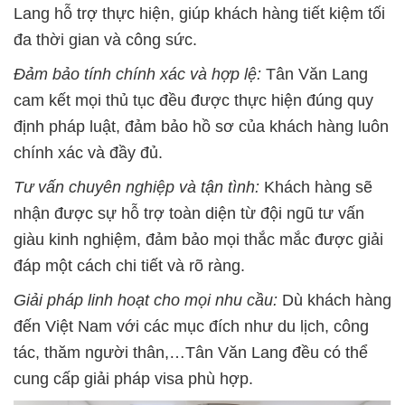
Lang hỗ trợ thực hiện, giúp khách hàng tiết kiệm tối
đa thời gian và công sức.
Đ
ả
m b
ả
o tính chính x
ác và h
ợ
p l
ệ
:
Tân Văn Lang
cam kết mọi thủ tục đều được thực hiện đúng quy
định pháp luật, đảm bảo hồ sơ của khách hàng luôn
chính xác và đầy đủ.
Tư v
ấ
n chuyên nghi
ệ
p và t
ậ
n tình:
Khách hàng sẽ
nhận được sự hỗ trợ toàn diện từ đội ngũ tư vấn
giàu kinh nghiệm, đảm bảo mọi thắc mắc được giải
đáp một cách chi tiết và rõ ràng.
Gi
ả
i pháp linh ho
ạ
t cho m
ọ
i nhu c
ầ
u:
Dù khách hàng
đến Việt Nam với các mục đích như du lịch, công
tác, thăm người thân,…Tân Văn Lang đều có thể
cung cấp giải pháp visa phù hợp.