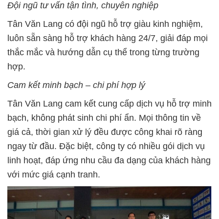
Đ
ộ
i ngũ tư v
ấ
n t
ậ
n tình, chuyên nghi
ệ
p
Tân Văn Lang có đội ngũ hỗ trợ giàu kinh nghiệm,
luôn sẵn sàng hỗ trợ khách hàng 24/7, giải đáp mọi
thắc mắc và hướng dẫn cụ thể trong từng trường
hợp.
Cam k
ế
t minh b
ạ
ch – chi phí h
ợ
p lý
Tân Văn Lang cam kết cung cấp dịch vụ hỗ trợ minh
bạch, không phát sinh chi phí ẩn. Mọi thông tin về
giá cả, thời gian xử lý đều được công khai rõ ràng
ngay từ đầu. Đặc biệt, công ty có nhiều gói dịch vụ
linh hoạt, đáp ứng nhu cầu đa dạng của khách hàng
với mức giá cạnh tranh.