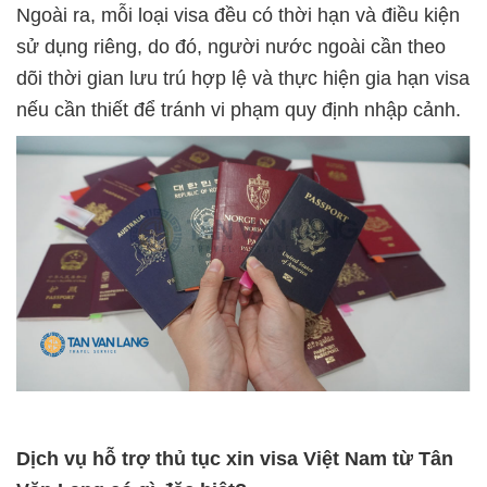
Ngoài ra, mỗi loại visa đều có thời hạn và điều kiện
sử dụng riêng, do đó, người nước ngoài cần theo
dõi thời gian lưu trú hợp lệ và thực hiện gia hạn visa
nếu cần thiết để tránh vi phạm quy định nhập cảnh.
D
ị
ch
v
ụ
h
ỗ
tr
ợ
th
ủ
t
ụ
c xin visa
Vi
ệ
t Nam t
ừ
Tân