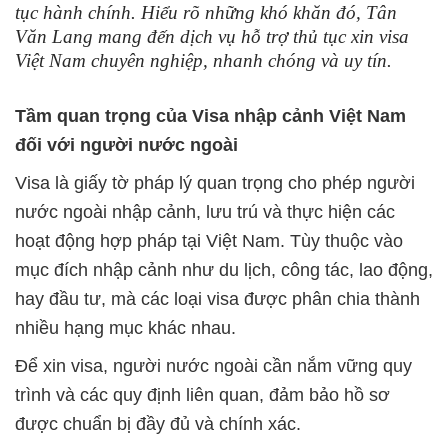
tục hành chính. Hiểu rõ những khó khăn đó, Tân
Văn Lang mang đến dịch vụ hỗ trợ thủ tục xin visa
Việt Nam chuyên nghiệp, nhanh chóng và uy tín.
T
ầ
m quan tr
ọ
ng c
ủ
a Visa nh
ậ
p c
ả
nh Vi
ệ
t Nam
đ
ố
i v
ớ
i ngư
ờ
i nư
ớ
c ngoài
Visa là giấy tờ pháp lý quan trọng cho phép người
nước ngoài nhập cảnh, lưu trú và thực hiện các
hoạt động hợp pháp tại Việt Nam. Tùy thuộc vào
mục đích nhập cảnh như du lịch, công tác, lao động,
hay đầu tư, mà các loại visa được phân chia thành
nhiều hạng mục khác nhau.
Để xin visa, người nước ngoài cần nắm vững quy
trình và các quy định liên quan, đảm bảo hồ sơ
được chuẩn bị đầy đủ và chính xác.