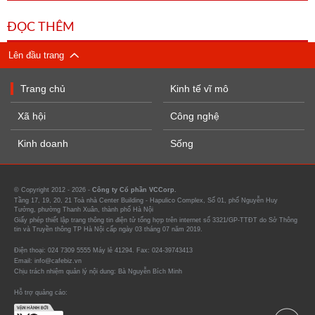
ĐỌC THÊM
Lên đầu trang
Trang chủ
Kinh tế vĩ mô
Xã hội
Công nghệ
Kinh doanh
Sống
© Copyright 2012 - 2026 -
Công ty Cổ phần VCCorp.
Tầng 17, 19, 20, 21 Toà nhà Center Building - Hapulico Complex, Số 01, phố Nguyễn Huy
Tưởng, phường Thanh Xuân, thành phố Hà Nội
Giấy phép thiết lập trang thông tin điện tử tổng hợp trên internet số 3321/GP-TTĐT do Sở Thông
tin và Truyền thông TP Hà Nội cấp ngày 03 tháng 07 năm 2019.
Điện thoại: 024 7309 5555 Máy lẻ 41294. Fax: 024-39743413
Email: info@cafebiz.vn
Chịu trách nhiệm quản lý nội dung: Bà Nguyễn Bích Minh
Hỗ trợ quảng cáo: