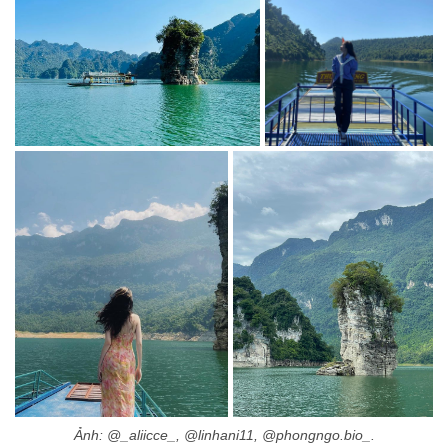
Ảnh: @_aliicce_, @linhani11, @phongngo.bio_.