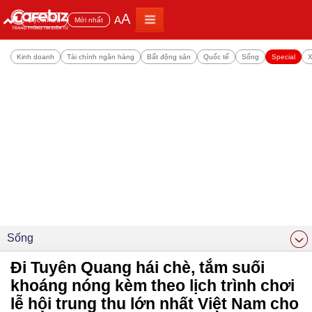
A
A
Đọc nhiều
Mới nhất
Kinh doanh
Tài chính ngân hàng
Bất động sản
Quốc tế
Sống
Special
X
Sống
Đi Tuyên Quang hái chè, tắm suối
khoáng nóng kèm theo lịch trình chơi
lễ hội trung thu lớn nhất Việt Nam cho