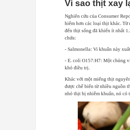
Vì sao thịt xay
Nghiên cứu của Consumer Report
hiểm hơn các loại thịt khác. T
đến thịt sống đã khiến ít nhất 1
chứa:
- Salmonella: Vi khuẩn này xuất
- E. coli O157:H7: Một chủng v
khó điều trị.
Khác với một miếng thịt nguyên 
được chế biến từ nhiều nguồn th
nhỏ thịt bị nhiễm khuẩn, nó có t