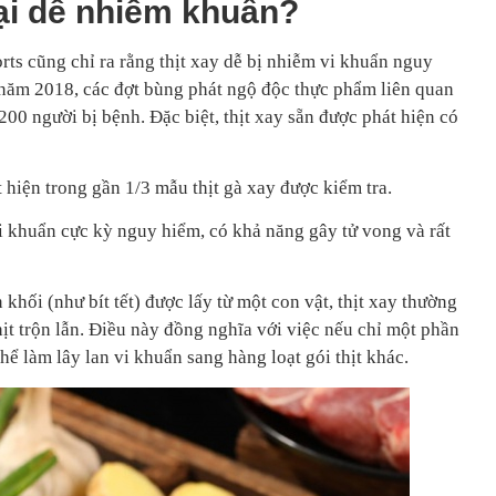
 lại dễ nhiễm khuẩn?
s cũng chỉ ra rằng thịt xay dễ bị nhiễm vi khuẩn nguy
ừ năm 2018, các đợt bùng phát ngộ độc thực phẩm liên quan
.200 người bị bệnh. Đặc biệt, thịt xay sẵn được phát hiện có
 hiện trong gần 1/3 mẫu thịt gà xay được kiểm tra.
i khuẩn cực kỳ nguy hiểm, có khả năng gây tử vong và rất
khối (như bít tết) được lấy từ một con vật, thịt xay thường
ịt trộn lẫn. Điều này đồng nghĩa với việc nếu chỉ một phần
hể làm lây lan vi khuẩn sang hàng loạt gói thịt khác.