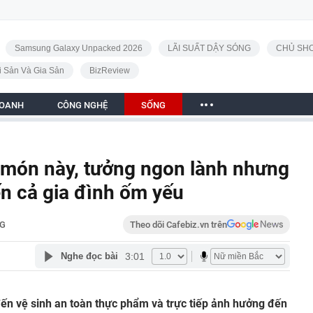
Samsung Galaxy Unpacked 2026
LÃI SUẤT DẬY SÓNG
CHỦ SHO
i Sản Và Gia Sản
BizReview
DOANH
CÔNG NGHỆ
SỐNG
1 món này, tưởng ngon lành nhưng
ến cả gia đình ốm yếu
G
Theo dõi Cafebiz.vn trên
3:01
Nghe đọc bài
ến vệ sinh an toàn thực phẩm và trực tiếp ảnh hưởng đến