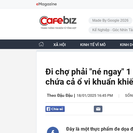
Bỏ qua điều hướng
CafeBiz - Trang chủ
Made By Google 2026
Kế Nghiệp - Góc Nhìn Tà
XÃ HỘI
KINH TẾ VĨ MÔ
KINH 
Đi chợ phải "né ngay" 
chứa cả ổ vi khuẩn khi
|
Theo Đậu Đậu
|
18/01/2025 16:45 PM
SỐN
Đây là một thực phẩm đe dọa đ