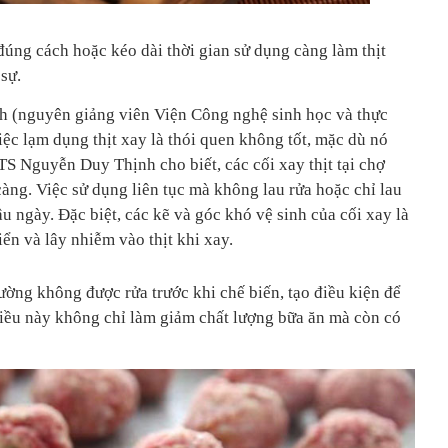
đúng cách hoặc kéo dài thời gian sử dụng càng làm thịt
sự.
 (nguyên giảng viên Viện Công nghệ sinh học và thực
c lạm dụng thịt xay là thói quen không tốt, mặc dù nó
.TS Nguyễn Duy Thịnh cho biết, các cối xay thịt tại chợ
àng. Việc sử dụng liên tục mà không lau rửa hoặc chỉ lau
âu ngày. Đặc biệt, các kẽ và góc khó vệ sinh của cối xay là
iển và lây nhiễm vào thịt khi xay.
ường không được rửa trước khi chế biến, tạo điều kiện để
iều này không chỉ làm giảm chất lượng bữa ăn mà còn có