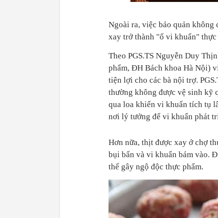
Ngoài ra, việc bảo quản không 
xay trở thành "ổ vi khuẩn" thực 
Theo PGS.TS Nguyễn Duy Thịnh
phẩm, ĐH Bách khoa Hà Nội) việ
tiện lợi cho các bà nội trợ. PGS
thường không được vệ sinh kỹ c
qua loa khiến vi khuẩn tích tụ l
nơi lý tưởng để vi khuẩn phát tr
Hơn nữa, thịt được xay ở chợ th
bụi bẩn và vi khuẩn bám vào. Đ
thể gây ngộ độc thực phẩm.