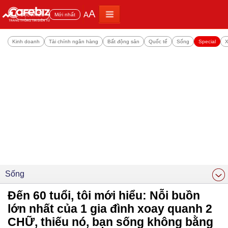
A
A
Đọc nhiều
Mới nhất
Kinh doanh
Tài chính ngân hàng
Bất động sản
Quốc tế
Sống
Special
X
Sống
Đến 60 tuổi, tôi mới hiểu: Nỗi buồn
lớn nhất của 1 gia đình xoay quanh 2
CHỮ, thiếu nó, bạn sống không bằng