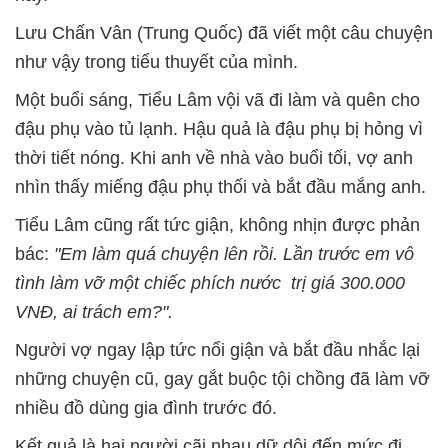
Lưu Chấn Vân (Trung Quốc) đã viết một câu chuyện
như vậy trong tiểu thuyết của mình.
Một buổi sáng, Tiểu Lâm vội vã đi làm và quên cho
đậu phụ vào tủ lạnh. Hậu quả là đậu phụ bị hỏng vì
thời tiết nóng. Khi anh về nhà vào buổi tối, vợ anh
nhìn thấy miếng đậu phụ thối và bắt đầu mắng anh.
Tiểu Lâm cũng rất tức giận, không nhịn được phản
bác:
"Em làm quá chuyện lên rồi. Lần trước em vô
tình làm vỡ một chiếc phích nước trị giá 300.000
VNĐ, ai trách em?".
Người vợ ngay lập tức nổi giận và bắt đầu nhắc lại
những chuyện cũ, gay gắt buộc tội chồng đã làm vỡ
nhiều đồ dùng gia đình trước đó.
Kết quả là hai người cãi nhau dữ dội đến mức đi