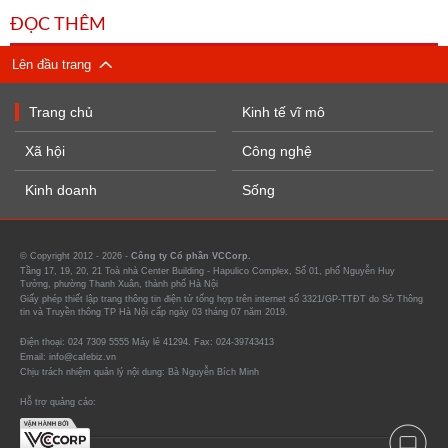
ĐỌC THÊM
Lên đầu trang
Trang chủ
Kinh tế vĩ mô
Xã hội
Công nghệ
Kinh doanh
Sống
© Copyright 2012 - 2026 -
Công ty Cổ phần VCCorp.
Tầng 17, 19, 20, 21 Toà nhà Center Building - Hapulico Complex, Số 01, phố Nguyễn Huy
Tưởng, phường Thanh Xuân, thành phố Hà Nội
Giấy phép thiết lập trang thông tin điện tử tổng hợp trên internet số 3321/GP-TTĐT do Sở Thông
tin và Truyền thông TP Hà Nội cấp ngày 03 tháng 07 năm 2019.
Điện thoại: 024 7309 5555 Máy lẻ 41294. Fax: 024-39743413
Email: info@cafebiz.vn
Chịu trách nhiệm quản lý nội dung: Bà Nguyễn Bích Minh
Hỗ trợ quảng cáo: