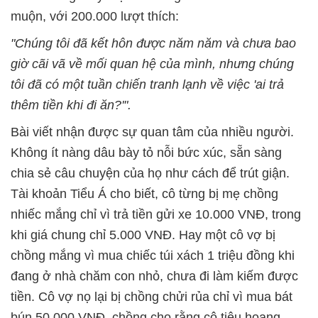
muộn, với 200.000 lượt thích:
"Chúng tôi đã kết hôn được năm năm và chưa bao
giờ cãi vã về mối quan hệ của mình, nhưng chúng
tôi đã có một tuần chiến tranh lạnh về việc 'ai trả
thêm tiền khi đi ăn?'".
Bài viết nhận được sự quan tâm của nhiều người.
Không ít nàng dâu bày tỏ nỗi bức xúc, sẵn sàng
chia sẻ câu chuyện của họ như cách để trút giận.
Tài khoản Tiểu Á cho biết, cô từng bị mẹ chồng
nhiếc mắng chỉ vì trả tiền gửi xe 10.000 VNĐ, trong
khi giá chung chỉ 5.000 VNĐ. Hay một cô vợ bị
chồng mắng vì mua chiếc túi xách 1 triệu đồng khi
đang ở nhà chăm con nhỏ, chưa đi làm kiếm được
tiền. Cô vợ nọ lại bị chồng chửi rủa chỉ vì mua bát
bún 50.000 VNĐ, chồng cho rằng cô tiêu hoang.