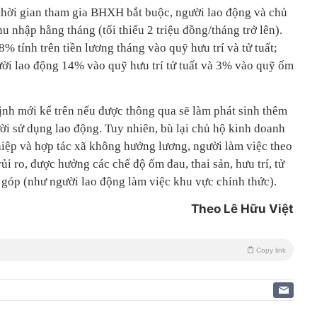
thời gian tham gia BHXH bắt buộc, người lao động và chủ
u nhập hằng tháng (tối thiểu 2 triệu đồng/tháng trở lên).
% tính trên tiền lương tháng vào quỹ hưu trí và tử tuất;
ời lao động 14% vào quỹ hưu trí tử tuất và 3% vào quỹ ốm
h mới kể trên nếu được thông qua sẽ làm phát sinh thêm
ời sử dụng lao động. Tuy nhiên, bù lại chủ hộ kinh doanh
hiệp và hợp tác xã không hưởng lương, người làm việc theo
ủi ro, được hưởng các chế độ ốm đau, thai sản, hưu trí, tử
góp (như người lao động làm việc khu vực chính thức).
Theo Lê Hữu Việt
Copy link