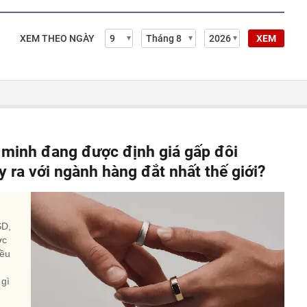
XEM THEO NGÀY
XEM
 minh đang được định giá gấp đôi
 ra với ngành hàng đắt nhất thế giới?
SD,
ớc
iều
 gì