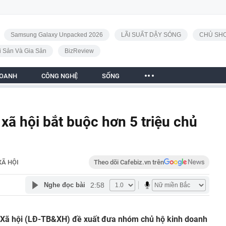
Samsung Galaxy Unpacked 2026
LÃI SUẤT DẬY SÓNG
CHỦ SHO
i Sản Và Gia Sản
BizReview
DOANH
CÔNG NGHỆ
SỐNG
xã hội bắt buộc hơn 5 triệu chủ
XÃ HỘI
Theo dõi Cafebiz.vn trên
2:58
Nghe đọc bài
 Xã hội (LĐ-TB&XH) đề xuất đưa nhóm chủ hộ kinh doanh