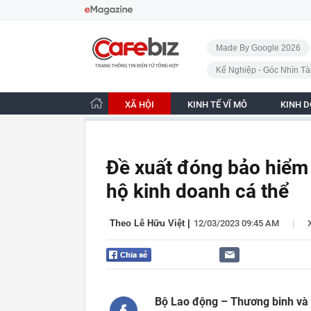
Bỏ qua điều hướng
CafeBiz - Trang chủ
Made By Google 2026
Kế Nghiệp - Góc Nhìn Tà
XÃ HỘI
KINH TẾ VĨ MÔ
KINH 
Đề xuất đóng bảo hiểm 
hộ kinh doanh cá thể
|
Theo Lê Hữu Việt
|
12/03/2023 09:45 AM
Bộ Lao động – Thương binh và