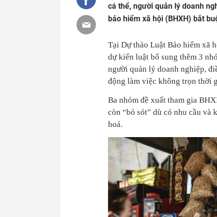
cá thể, người quản lý doanh ng
bảo hiểm xã hội (BHXH) bắt bu
Tại Dự thảo Luật Bảo hiểm xã 
dự kiến luật bổ sung thêm 3 n
người quản lý doanh nghiệp, đi
động làm việc không trọn thời g
Ba nhóm đề xuất tham gia BHXH
còn “bỏ sót” dù có nhu cầu và
hoá.