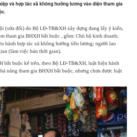
hiệp và hợp tác xã không hưởng lương vào diện tham gia
ộc.
hội (sửa đổi) do Bộ LĐ-TB&XH xây dựng đang lấy ý kiến,
hóm tham gia BHXH bắt buộc , gồm: Chủ hộ kinh doanh;
ều hành hợp tác xã không hưởng tiền lương; người lao
ian (làm việc bán thời gian).
 bắt buộc kể trên, theo Bộ LĐ-TB&XH, luật hiện hành
 khả năng tham gia BHXH bắt buộc, nhưng chưa được luật