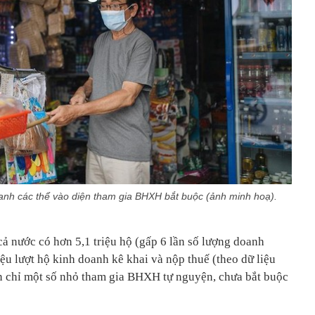
anh các thể vào diện tham gia BHXH bắt buộc (ảnh minh hoạ).
cả nước có hơn 5,1 triệu hộ (gấp 6 lần số lượng doanh
iệu lượt hộ kinh doanh kê khai và nộp thuế (theo dữ liệu
n chỉ một số nhỏ tham gia BHXH tự nguyện, chưa bắt buộc