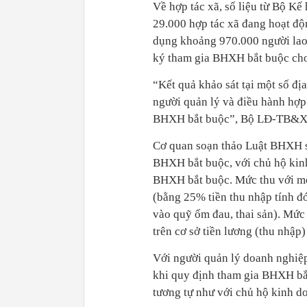
Về hợp tác xã, số liệu từ Bộ K
29.000 hợp tác xã đang hoạt độn
dụng khoảng 970.000 người lao 
ký tham gia BHXH bắt buộc cho
“Kết quả khảo sát tại một số đị
người quản lý và điều hành hợ
BHXH bắt buộc”, Bộ LĐ-TB&XH
Cơ quan soạn thảo Luật BHXH s
BHXH bắt buộc, với chủ hộ kinh
BHXH bắt buộc. Mức thu với mỗ
(bằng 25% tiền thu nhập tính đ
vào quỹ ốm đau, thai sản). Mức
trên cơ sở tiền lương (thu nhập
Với người quản lý doanh nghiệp
khi quy định tham gia BHXH bắ
tương tự như với chủ hộ kinh do