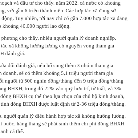
ế hoạch và đầu tư cho thấy, năm 2022, cả nước có khoảng
g, với gần 6 triệu thành viên. Các hợp tác xã đang sử
động. Tuy nhiên, tới nay chỉ có gần 7.000 hợp tác xã đăng
 khoảng 40.000 người lao động.
a phương cho thấy, nhiều người quản lý doanh nghiệp,
p tác xã không hưởng lương có nguyện vọng tham gia
 đánh giá.
ửa đổi đánh giá, nếu bổ sung thêm 3 nhóm tham gia
 doanh, sẽ có thêm khoảng 5,1 triệu người tham gia
i người từ 500 nghìn đồng/tháng đến 9 triệu đồng/tháng
óng BHXH, trong đó 22% vào quỹ hưu trí, tử tuất, và 3%
 đóng BHXH cụ thể theo lựa chọn của chủ hộ kinh doanh,
) tính đóng BHXH được luật định từ 2-36 triệu đồng/tháng.
, người quản lý điều hành hợp tác xã không hưởng lương,
t buộc, hàng tháng sẽ phát sinh thêm chi phí đóng BHXH
anh cá thể.