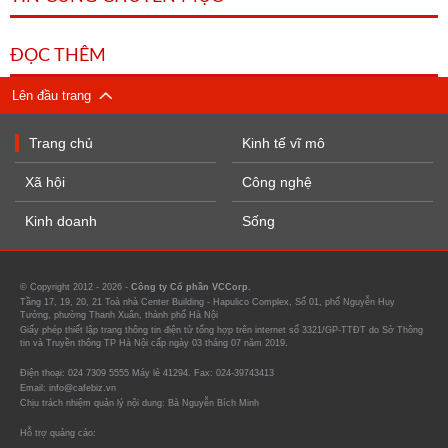
ĐỌC THÊM
Lên đầu trang
Trang chủ
Kinh tế vĩ mô
Xã hội
Công nghệ
Kinh doanh
Sống
© Copyright 2012 - 2026 -
Công ty Cổ phần VCCorp.
Tầng 17, 19, 20, 21 Toà nhà Center Building - Hapulico Complex, Số 01, phố Nguyễn Huy
Tưởng, phường Thanh Xuân, thành phố Hà Nội
Giấy phép thiết lập trang thông tin điện tử tổng hợp trên internet số 3321/GP-TTĐT do Sở Thông
tin và Truyền thông TP Hà Nội cấp ngày 03 tháng 07 năm 2019.
Điện thoại: 024 7309 5555 Máy lẻ 41294. Fax: 024-39743413
Email: info@cafebiz.vn
Chịu trách nhiệm quản lý nội dung: Bà Nguyễn Bích Minh
Hỗ trợ quảng cáo: