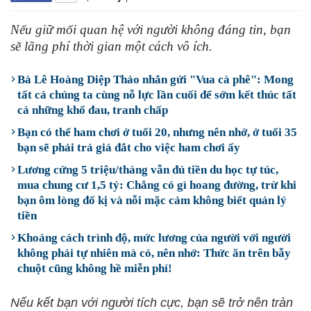
Nếu giữ mối quan hệ với người không đáng tin, bạn
sẽ lãng phí thời gian một cách vô ích.
Bà Lê Hoàng Diệp Thảo nhắn gửi "Vua cà phê": Mong
tất cả chúng ta cùng nỗ lực lần cuối để sớm kết thúc tất
cả những khổ đau, tranh chấp
Bạn có thể ham chơi ở tuổi 20, nhưng nên nhớ, ở tuổi 35
bạn sẽ phải trả giá đắt cho việc ham chơi ấy
Lương cứng 5 triệu/tháng vẫn đủ tiền du học tự túc,
mua chung cư 1,5 tỷ: Chẳng có gì hoang đường, trừ khi
bạn ôm lòng đố kị và nỗi mặc cảm không biết quản lý
tiền
Khoảng cách trình độ, mức lương của người với người
không phải tự nhiên mà có, nên nhớ: Thức ăn trên bẫy
chuột cũng không hề miễn phí!
Nếu kết bạn với người tích cực, bạn sẽ trở nên tràn