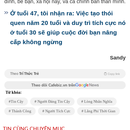
đình, bè bạn, xã hội này, và cả chính bản thân mình.
Ở tuổi 47, tôi nhận ra: Việc tạo thói
quen năm 20 tuổi và duy trì tích cực nó
ở tuổi 30 sẽ giúp cuộc đời bạn nâng
cấp không ngừng
Sandy
Theo
Trí Thức Trẻ
Copy link
Theo dõi Cafebiz.vn trên
Từ khóa:
Tin Cậy
Người Đáng Tin Cậy
Lòng Nhân Nghĩa
Thành Công
Người Tích Cực
Lãng Phí Thời Gian
TIN CÙNG CHUYÊN MỤC