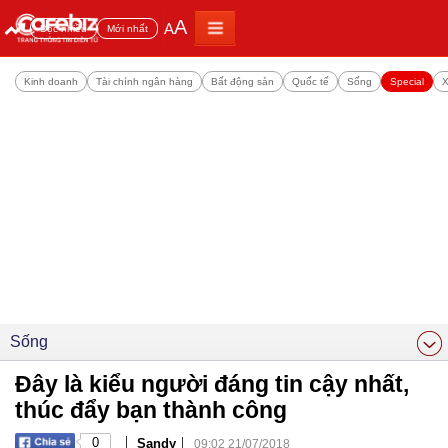
A
A
Đọc nhiều
Mới nhất
Kinh doanh
Tài chính ngân hàng
Bất động sản
Quốc tế
Sống
Special
X
Sống
Đây là kiểu người đáng tin cậy nhất,
thúc đẩy bạn thành công
|
|
0
Sandy
09:02 21/07/2018