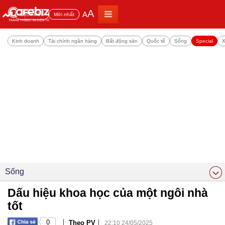
A
A
Đọc nhiều
Mới nhất
Kinh doanh
Tài chính ngân hàng
Bất động sản
Quốc tế
Sống
Special
X
Sống
Dấu hiệu khoa học của một ngôi nhà
tốt
|
|
0
Theo PV
22:10 24/05/2025