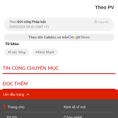
Theo PV
Theo
Đời sống Pháp luật
Copy link
23/05/2025 09:40 (GMT +7)
Theo dõi Cafebiz.vn trên
Từ khóa:
Cuộc Sống
Khỏe Mạnh
TIN CÙNG CHUYÊN MỤC
ĐỌC THÊM
Lên đầu trang
Trang chủ
Kinh tế vĩ mô
Xã hội
Công nghệ