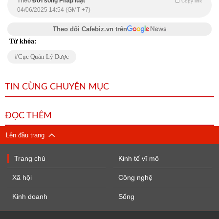
Theo
Đời sống Pháp luật
Copy link
04/06/2025 14:54 (GMT +7)
Theo dõi Cafebiz.vn trên
Từ khóa:
Cục Quản Lý Dược
TIN CÙNG CHUYÊN MỤC
ĐỌC THÊM
Lên đầu trang
Trang chủ
Kinh tế vĩ mô
Xã hội
Công nghệ
Kinh doanh
Sống