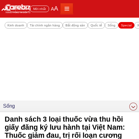
A
A
Đọc nhiều
Mới nhất
Kinh doanh
Tài chính ngân hàng
Bất động sản
Quốc tế
Sống
Special
X
Sống
Danh sách 3 loại thuốc vừa thu hồi
giấy đăng ký lưu hành tại Việt Nam:
Thuốc giảm đau, trị rối loạn cương