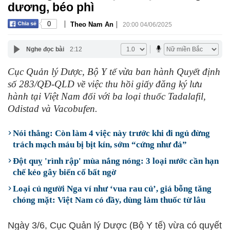
dương, béo phì
|
|
0
Theo Nam An
20:00 04/06/2025
Nghe đọc bài
2:12
Cục Quản lý Dược, Bộ Y tế vừa ban hành Quyết định
số 283/QĐ-QLD về việc thu hồi giấy đăng ký lưu
hành tại Việt Nam đối với ba loại thuốc Tadalafil,
Odistad và Vacobufen.
Nói thẳng: Còn làm 4 việc này trước khi đi ngủ đừng
trách mạch máu bị bịt kín, sớm “cứng như đá”
Đột quỵ 'rình rập' mùa nắng nóng: 3 loại nước cần hạn
chế kẻo gây biến cố bất ngờ
Loại củ người Nga ví như ‘vua rau củ’, giá bỗng tăng
chóng mặt: Việt Nam có đầy, dùng làm thuốc từ lâu
Ngày 3/6, Cục Quản lý Dược (Bộ Y tế) vừa có quyết