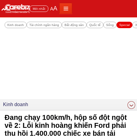
A
A
Đọc nhiều
Mới nhất
Kinh doanh
Tài chính ngân hàng
Bất động sản
Quốc tế
Sống
Special
X
Kinh doanh
Đang chạy 100km/h, hộp số đột ngột
về 2: Lỗi kinh hoàng khiến Ford phải
thu hồi 1.400.000 chiếc xe bán tải