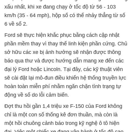
xấu nhất, khi xe đang chạy ở tốc độ từ 56 - 103
km/h (35 - 64 mph), hộp số có thể nhảy thẳng từ số
6 về số 2.
Ford sẽ thực hiện khắc phục bằng cách cập nhật
phần mềm thay vì thay thế linh kiện phần cứng. Chủ
sở hữu các xe bị ảnh hưởng sẽ nhận được thông
báo qua thư và được hướng dẫn mang xe đến các
đại lý Ford hoặc Lincoln. Tại đây, các kỹ thuật viên
sẽ cài đặt lại mô-đun điều khiển hệ thống truyền lực
hoàn toàn miễn phí nhằm ngăn chặn tình trạng tự
động về số do lỗi cảm biến.
Đợt thu hồi gần 1,4 triệu xe F-150 của Ford không
chỉ là một con số thống kê đơn thuần, mà còn là
một hồi chuông cảnh báo trong kỹ nghệ ô tô hiện
đại. Việc một chiếc xe đang vận hành ở tốc độ cao