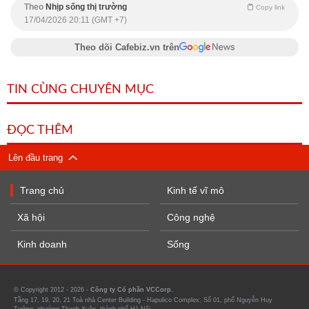
Theo
Nhịp sống thị trường
Copy link
17/04/2026 20:11 (GMT +7)
Theo dõi Cafebiz.vn trên
TIN CÙNG CHUYÊN MỤC
ĐỌC THÊM
Lên đầu trang
Trang chủ
Kinh tế vĩ mô
Xã hội
Công nghệ
Kinh doanh
Sống
© Copyright 2012 - 2026 -
Công ty Cổ phần VCCorp.
Tầng 17, 19, 20, 21 Toà nhà Center Building - Hapulico Complex, Số 01, phố Nguyễn Huy
Tưởng, phường Thanh Xuân, thành phố Hà Nội