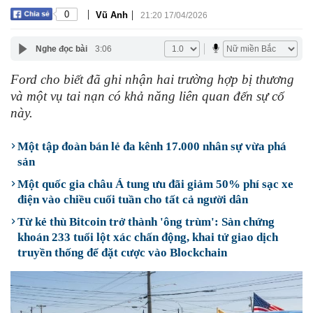
|
|
0
Vũ Anh
21:20 17/04/2026
Nghe đọc bài
3:06
Ford cho biết đã ghi nhận hai trường hợp bị thương
và một vụ tai nạn có khả năng liên quan đến sự cố
này.
Một tập đoàn bán lẻ đa kênh 17.000 nhân sự vừa phá
sản
Một quốc gia châu Á tung ưu đãi giảm 50% phí sạc xe
điện vào chiều cuối tuần cho tất cả người dân
Từ kẻ thù Bitcoin trở thành 'ông trùm': Sàn chứng
khoán 233 tuổi lột xác chấn động, khai tử giao dịch
truyền thống để đặt cược vào Blockchain