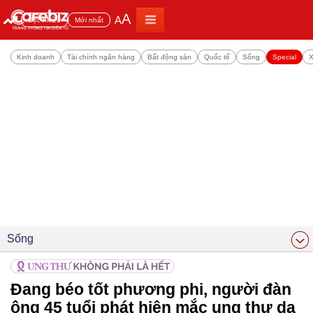
A
A
Đọc nhiều
Mới nhất
Kinh doanh
Tài chính ngân hàng
Bất động sản
Quốc tế
Sống
Special
X
Sống
Đang béo tốt phương phi, người đàn
ông 45 tuổi phát hiện mắc ung thư dạ