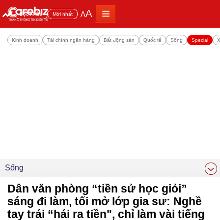
A
A
Đọc nhiều
Mới nhất
Kinh doanh
Tài chính ngân hàng
Bất động sản
Quốc tế
Sống
Special
X
Sống
Dân văn phòng “tiền sử học giỏi”
sáng đi làm, tối mở lớp gia sư: Nghề
tay trái “hái ra tiền", chỉ làm vài tiếng