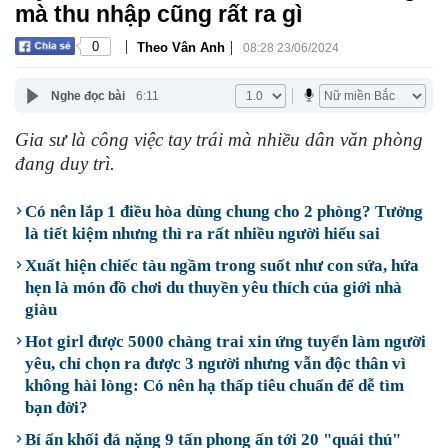
mà thu nhập cũng rất ra gì
|
|
0
Theo Vân Anh
08:28 23/06/2024
Nghe đọc bài
6:11
Gia sư là công việc tay trái mà nhiều dân văn phòng
đang duy trì.
Có nên lắp 1 điều hòa dùng chung cho 2 phòng? Tưởng
là tiết kiệm nhưng thì ra rất nhiều người hiểu sai
Xuất hiện chiếc tàu ngầm trong suốt như con sứa, hứa
hẹn là món đồ chơi du thuyền yêu thích của giới nhà
giàu
Hot girl được 5000 chàng trai xin ứng tuyển làm người
yêu, chỉ chọn ra được 3 người nhưng vẫn độc thân vì
không hài lòng: Có nên hạ thấp tiêu chuẩn để dễ tìm
bạn đời?
Bí ẩn khối đá nặng 9 tấn phong ấn tới 20 "quái thú"