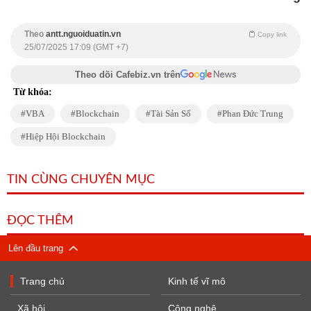
Theo
antt.nguoiduatin.vn
Copy link
25/07/2025 17:09 (GMT +7)
Theo dõi Cafebiz.vn trên
Từ khóa:
VBA
Blockchain
Tài Sản Số
Phan Đức Trung
Hiệp Hội Blockchain
TIN CÙNG CHUYÊN MỤC
ĐỌC THÊM
Lên đầu trang
Trang chủ
Kinh tế vĩ mô
Xã hội
Công nghệ