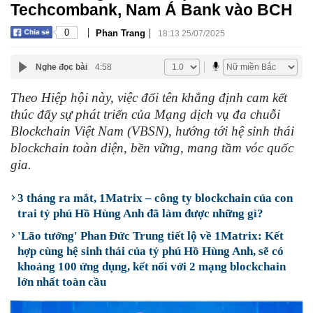
Techcombank, Nam Á Bank vào BCH
|
|
0
Phan Trang
18:13 25/07/2025
Nghe đọc bài
4:58
Theo Hiệp hội này, việc đổi tên khẳng định cam kết
thúc đẩy sự phát triển của Mạng dịch vụ đa chuỗi
Blockchain Việt Nam (VBSN), hướng tới hệ sinh thái
blockchain toàn diện, bền vững, mang tầm vóc quốc
gia.
3 tháng ra mắt, 1Matrix – công ty blockchain của con
trai tỷ phú Hồ Hùng Anh đã làm được những gì?
'Lão tướng' Phan Đức Trung tiết lộ về 1Matrix: Kết
hợp cùng hệ sinh thái của tỷ phú Hồ Hùng Anh, sẽ có
khoảng 100 ứng dụng, kết nối với 2 mạng blockchain
lớn nhất toàn cầu