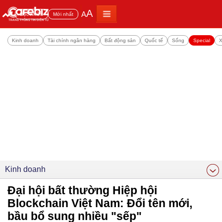
A
A
Đọc nhiều
Mới nhất
Kinh doanh
Tài chính ngân hàng
Bất động sản
Quốc tế
Sống
Special
X
Kinh doanh
Đại hội bất thường Hiệp hội
Blockchain Việt Nam: Đổi tên mới,
bầu bổ sung nhiều "sếp"