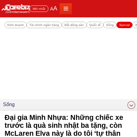
A
A
Đọc nhiều
Mới nhất
Kinh doanh
Tài chính ngân hàng
Bất động sản
Quốc tế
Sống
Special
X
Sống
Đại gia Minh Nhựa: Những chiếc xe
trước là quà sinh nhật ba tặng, còn
McLaren Elva này là do tôi ‘tự thân