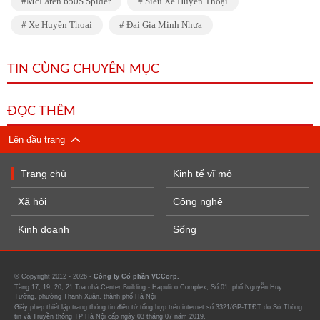
McLaren 650S Spider
Siêu Xe Huyền Thoại
Xe Huyền Thoại
Đại Gia Minh Nhựa
TIN CÙNG CHUYÊN MỤC
ĐỌC THÊM
Lên đầu trang
Trang chủ
Kinh tế vĩ mô
Xã hội
Công nghệ
Kinh doanh
Sống
© Copyright 2012 - 2026 -
Công ty Cổ phần VCCorp.
Tầng 17, 19, 20, 21 Toà nhà Center Building - Hapulico Complex, Số 01, phố Nguyễn Huy
Tưởng, phường Thanh Xuân, thành phố Hà Nội
Giấy phép thiết lập trang thông tin điện tử tổng hợp trên internet số 3321/GP-TTĐT do Sở Thông
tin và Truyền thông TP Hà Nội cấp ngày 03 tháng 07 năm 2019.