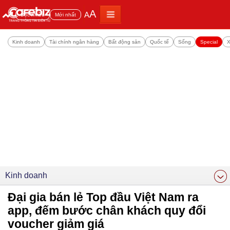
A
A
Đọc nhiều
Mới nhất
Kinh doanh
Tài chính ngân hàng
Bất động sản
Quốc tế
Sống
Special
X
Kinh doanh
Đại gia bán lẻ Top đầu Việt Nam ra
app, đếm bước chân khách quy đổi
voucher giảm giá