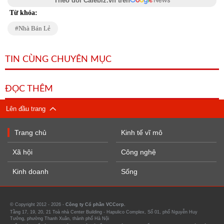
Theo dõi Cafebiz.vn trên
Từ khóa:
Nhà Bán Lẻ
TIN CÙNG CHUYÊN MỤC
ĐỌC THÊM
Lên đầu trang
Trang chủ
Kinh tế vĩ mô
Xã hội
Công nghệ
Kinh doanh
Sống
© Copyright 2012 - 2026 -
Công ty Cổ phần VCCorp.
Tầng 17, 19, 20, 21 Toà nhà Center Building - Hapulico Complex, Số 01, phố Nguyễn Huy
Tưởng, phường Thanh Xuân, thành phố Hà Nội