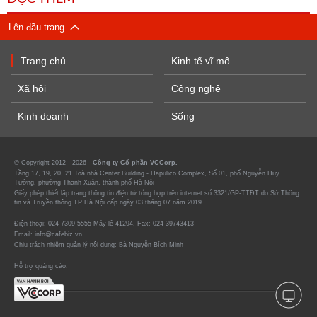
Lên đầu trang
Trang chủ
Kinh tế vĩ mô
Xã hội
Công nghệ
Kinh doanh
Sống
© Copyright 2012 - 2026 -
Công ty Cổ phần VCCorp.
Tầng 17, 19, 20, 21 Toà nhà Center Building - Hapulico Complex, Số 01, phố Nguyễn Huy
Tưởng, phường Thanh Xuân, thành phố Hà Nội
Giấy phép thiết lập trang thông tin điện tử tổng hợp trên internet số 3321/GP-TTĐT do Sở Thông
tin và Truyền thông TP Hà Nội cấp ngày 03 tháng 07 năm 2019.
Điện thoại: 024 7309 5555 Máy lẻ 41294. Fax: 024-39743413
Email: info@cafebiz.vn
Chịu trách nhiệm quản lý nội dung: Bà Nguyễn Bích Minh
Hỗ trợ quảng cáo: