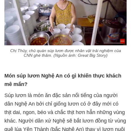
Chị Thủy, chủ quán súp lươn được nhân vật trải nghiệm của
CNN ghé thăm. (Nguồn ảnh: Great Big Story)
Món súp lươn Nghệ An có gì khiến thực khách
mê mẩn?
Súp lươn là món ăn đặc sản nổi tiếng của người
dân Nghệ An bởi chỉ giống lươn có ở đây mới có
thịt dai, ngon, béo và chắc thịt hơn hẳn những vùng
khác. Người dân xứ Nghệ sẽ bắt lươn đồng từ vùng
quê lúa Yên Thành (bắc Nghệ An) thay vì lươn nuôi