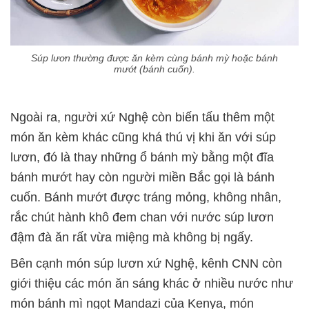
Súp lươn thường được ăn kèm cùng bánh mỳ hoặc bánh
mướt (bánh cuốn).
Ngoài ra, người xứ Nghệ còn biến tấu thêm một
món ăn kèm khác cũng khá thú vị khi ăn với súp
lươn, đó là thay những ổ bánh mỳ bằng một đĩa
bánh mướt hay còn người miền Bắc gọi là bánh
cuốn. Bánh mướt được tráng mỏng, không nhân,
rắc chút hành khô đem chan với nước súp lươn
đậm đà ăn rất vừa miệng mà không bị ngấy.
Bên cạnh món súp lươn xứ Nghệ, kênh CNN còn
giới thiệu các món ăn sáng khác ở nhiều nước như
món bánh mì ngọt Mandazi của Kenya, món