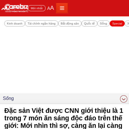
A
A
Đọc nhiều
Mới nhất
Kinh doanh
Tài chính ngân hàng
Bất động sản
Quốc tế
Sống
Special
X
Sống
Đặc sản Việt được CNN giới thiệu là 1
trong 7 món ăn sáng độc đáo trên thế
giới: Mới nhìn thì sợ, càng ăn lại càng