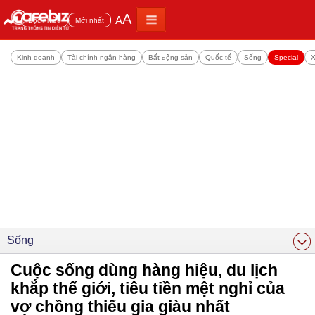
A
A
Đọc nhiều
Mới nhất
Kinh doanh
Tài chính ngân hàng
Bất động sản
Quốc tế
Sống
Special
X
Sống
Cuộc sống dùng hàng hiệu, du lịch
khắp thế giới, tiêu tiền mệt nghỉ của
vợ chồng thiếu gia giàu nhất