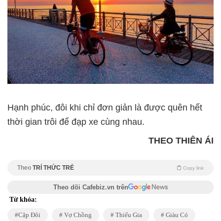
Hạnh phúc, đôi khi chỉ đơn giản là được quên hết
thời gian trôi để đạp xe cùng nhau.
THEO THIÊN ÁI
Theo
TRÍ THỨC TRẺ
Copy link
Theo dõi Cafebiz.vn trên
Từ khóa:
Cặp Đôi
Vợ Chồng
Thiếu Gia
Giàu Có