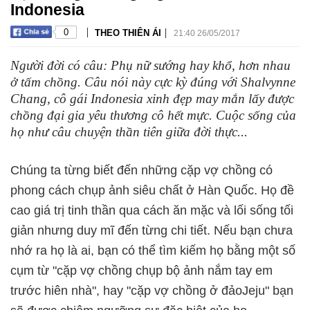
Indonesia
|
|
0
THEO THIÊN ÁI
21:40 26/05/2017
Người đời có câu: Phụ nữ sướng hay khổ, hơn nhau
ở tấm chồng. Câu nói này cực kỳ đúng với Shalvynne
Chang, cô gái Indonesia xinh đẹp may mắn lấy được
chồng đại gia yêu thương cô hết mực. Cuộc sống của
họ như câu chuyện thần tiên giữa đời thực...
Chúng ta từng biết đến những cặp vợ chồng có
phong cách chụp ảnh siêu chất ở Hàn Quốc. Họ đề
cao giá trị tinh thần qua cách ăn mặc và lối sống tối
giản nhưng duy mĩ đến từng chi tiết. Nếu bạn chưa
nhớ ra họ là ai, bạn có thể tìm kiếm họ bằng một số
cụm từ "cặp vợ chồng chụp bộ ảnh nắm tay em
trước hiên nhà", hay "cặp vợ chồng ở đảoJeju" bạn