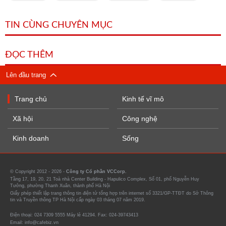
TIN CÙNG CHUYÊN MỤC
ĐỌC THÊM
Lên đầu trang
Trang chủ
Kinh tế vĩ mô
Xã hội
Công nghệ
Kinh doanh
Sống
© Copyright 2012 - 2026 -
Công ty Cổ phần VCCorp.
Tầng 17, 19, 20, 21 Toà nhà Center Building - Hapulico Complex, Số 01, phố Nguyễn Huy
Tưởng, phường Thanh Xuân, thành phố Hà Nội
Giấy phép thiết lập trang thông tin điện tử tổng hợp trên internet số 3321/GP-TTĐT do Sở Thông
tin và Truyền thông TP Hà Nội cấp ngày 03 tháng 07 năm 2019.
Điện thoại: 024 7309 5555 Máy lẻ 41294. Fax: 024-39743413
Email: info@cafebiz.vn