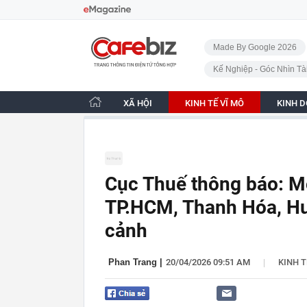
Bỏ qua điều hướng
CafeBiz - Trang chủ
Made By Google 2026
Kế Nghiệp - Góc Nhìn Tà
XÃ HỘI
KINH TẾ VĨ MÔ
KINH 
Cục Thuế thông báo: Mộ
TP.HCM, Thanh Hóa, Hu
cảnh
|
Phan Trang
|
20/04/2026 09:51 AM
KINH T