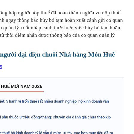
ờng hợp người nộp thuế đã hoàn thành nghĩa vụ nộp thuế
ành ngay thông báo hủy bỏ tạm hoãn xuất cảnh gửi cơ quan
n quản lý xuất nhập cảnh thực hiện việc hủy bỏ tạm hoãn
 từ thời điểm nhận được thông báo của cơ quan quản lý
người đại diện chuỗi Nhà hàng Món Huế
THUẾ MỚI NĂM 2026
t: 5 hành vi trốn thuế rất nhiều doanh nghiệp, hộ kinh doanh vẫn
phụ thuộc 3 triệu đồng/tháng: Chuyên gia đánh giá chưa theo kịp
 thuế hộ kinh doanh tỷ lệ vẫn ở mức 10,2%, cao hơn mục tiêu đề ra