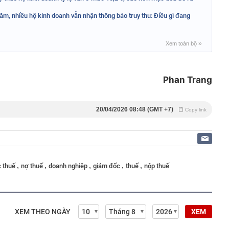
m, nhiều hộ kinh doanh vẫn nhận thông báo truy thu: Điều gì đang
Xem toàn bộ
››
Phan Trang
20/04/2026 08:48 (GMT +7)
Copy link
,
,
,
,
,
c thuế
nợ thuế
doanh nghiệp
giám đốc
thuế
nộp thuế
XEM THEO NGÀY
XEM