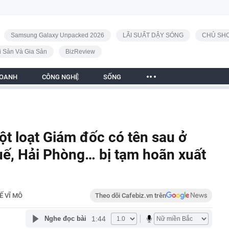
Samsung Galaxy Unpacked 2026
LÃI SUẤT DẬY SÓNG
CHỦ SHO
i Sản Và Gia Sản
BizReview
DOANH
CÔNG NGHỆ
SỐNG
t loạt Giám đốc có tên sau ở
ế, Hải Phòng… bị tạm hoãn xuất
Ế VĨ MÔ
Theo dõi Cafebiz.vn trên
1:44
Nghe đọc bài