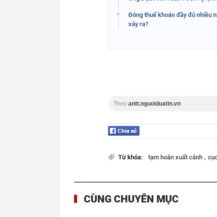
Đóng thuế khoán đầy đủ nhiều nă
xảy ra?
Theo
antt.nguoiduatin.vn
,
Từ khóa:
tạm hoãn xuất cảnh
cụ
CÙNG CHUYÊN MỤC