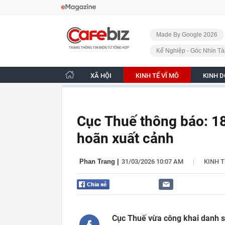
Bỏ qua điều hướng
CafeBiz - Trang chủ
Made By Google 2026
Kế Nghiệp - Góc Nhìn Tà
XÃ HỘI
KINH TẾ VĨ MÔ
KINH 
Cục Thuế thông báo: 18
hoãn xuất cảnh
|
Phan Trang
|
31/03/2026 10:07 AM
KINH T
Cục Thuế vừa công khai danh s