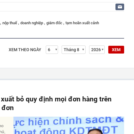
,
,
,
,
nộp thuế
doanh nghiệp
giám đốc
tạm hoãn xuất cảnh
XEM THEO NGÀY
XEM
 xuất bỏ quy định mọi đơn hàng trên
a đơn
ho
hủ,