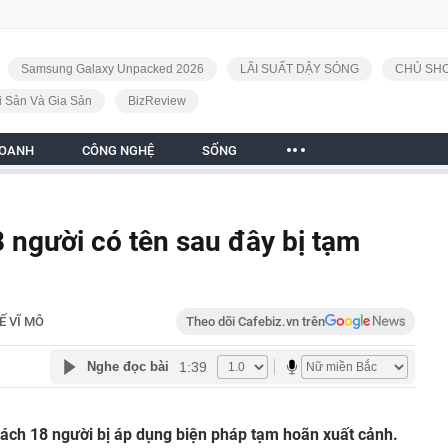
Samsung Galaxy Unpacked 2026
LÃI SUẤT DẬY SÓNG
CHỦ SHO
i Sản Và Gia Sản
BizReview
DOANH
CÔNG NGHỆ
SỐNG
 người có tên sau đây bị tạm
Ế VĨ MÔ
Theo dõi Cafebiz.vn trên
1:39
Nghe đọc bài
ách 18 người bị áp dụng biện pháp tạm hoãn xuất cảnh.