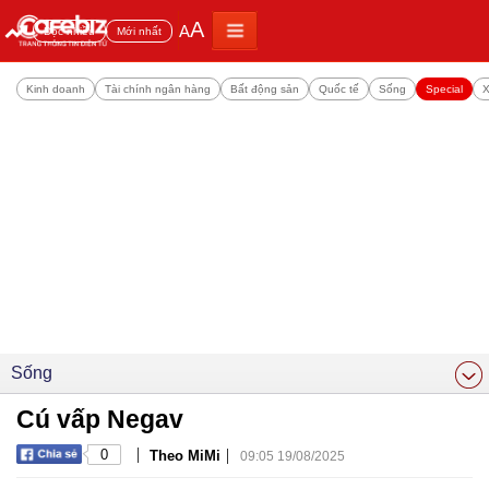
A
A
Đọc nhiều
Mới nhất
Kinh doanh
Tài chính ngân hàng
Bất động sản
Quốc tế
Sống
Special
X
Sống
Cú vấp Negav
|
|
0
Theo MiMi
09:05 19/08/2025