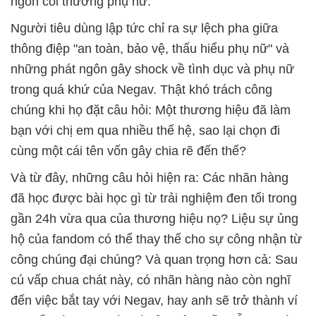
ngôn coi thường phụ nữ.
Người tiêu dùng lập tức chỉ ra sự lệch pha giữa
thông điệp "an toàn, bảo vệ, thấu hiểu phụ nữ" và
những phát ngôn gây shock về tình dục và phụ nữ
trong quá khứ của Negav. Thật khó trách công
chúng khi họ đặt câu hỏi: Một thương hiệu đã làm
bạn với chị em qua nhiều thế hệ, sao lại chọn đi
cùng một cái tên vốn gây chia rẽ đến thế?
Và từ đây, những câu hỏi hiện ra: Các nhãn hàng
đã học được bài học gì từ trải nghiệm đen tối trong
gần 24h vừa qua của thương hiệu nọ? Liệu sự ủng
hộ của fandom có thể thay thế cho sự công nhận từ
công chúng đại chúng? Và quan trọng hơn cả: Sau
cú vấp chua chát này, có nhãn hàng nào còn nghĩ
đến việc bắt tay với Negav, hay anh sẽ trở thành ví