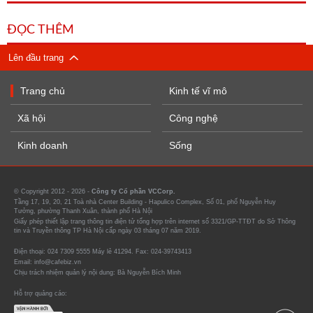
ĐỌC THÊM
Lên đầu trang
Trang chủ
Kinh tế vĩ mô
Xã hội
Công nghệ
Kinh doanh
Sống
© Copyright 2012 - 2026 -
Công ty Cổ phần VCCorp.
Tầng 17, 19, 20, 21 Toà nhà Center Building - Hapulico Complex, Số 01, phố Nguyễn Huy
Tưởng, phường Thanh Xuân, thành phố Hà Nội
Giấy phép thiết lập trang thông tin điện tử tổng hợp trên internet số 3321/GP-TTĐT do Sở Thông
tin và Truyền thông TP Hà Nội cấp ngày 03 tháng 07 năm 2019.
Điện thoại: 024 7309 5555 Máy lẻ 41294. Fax: 024-39743413
Email: info@cafebiz.vn
Chịu trách nhiệm quản lý nội dung: Bà Nguyễn Bích Minh
Hỗ trợ quảng cáo: