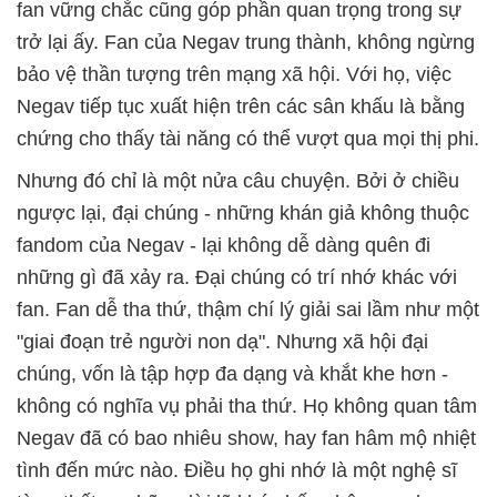
fan vững chắc cũng góp phần quan trọng trong sự
trở lại ấy. Fan của Negav trung thành, không ngừng
bảo vệ thần tượng trên mạng xã hội. Với họ, việc
Negav tiếp tục xuất hiện trên các sân khấu là bằng
chứng cho thấy tài năng có thể vượt qua mọi thị phi.
Nhưng đó chỉ là một nửa câu chuyện. Bởi ở chiều
ngược lại, đại chúng - những khán giả không thuộc
fandom của Negav - lại không dễ dàng quên đi
những gì đã xảy ra. Đại chúng có trí nhớ khác với
fan. Fan dễ tha thứ, thậm chí lý giải sai lầm như một
"giai đoạn trẻ người non dạ". Nhưng xã hội đại
chúng, vốn là tập hợp đa dạng và khắt khe hơn -
không có nghĩa vụ phải tha thứ. Họ không quan tâm
Negav đã có bao nhiêu show, hay fan hâm mộ nhiệt
tình đến mức nào. Điều họ ghi nhớ là một nghệ sĩ