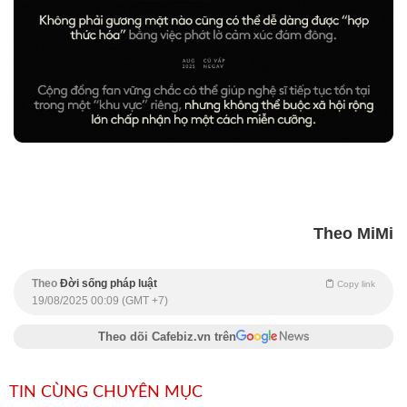
Theo MiMi
Theo
Đời sống pháp luật
Copy link
19/08/2025 00:09 (GMT +7)
Theo dõi Cafebiz.vn trên
TIN CÙNG CHUYÊN MỤC