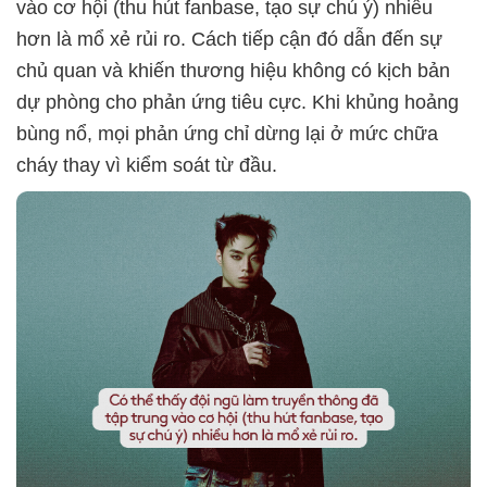
vào cơ hội (thu hút fanbase, tạo sự chú ý) nhiều
hơn là mổ xẻ rủi ro. Cách tiếp cận đó dẫn đến sự
chủ quan và khiến thương hiệu không có kịch bản
dự phòng cho phản ứng tiêu cực. Khi khủng hoảng
bùng nổ, mọi phản ứng chỉ dừng lại ở mức chữa
cháy thay vì kiểm soát từ đầu.