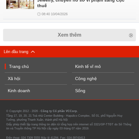
Jewelry, chuyển hồ sơ vi phạm sang Cục
thuế
08:40 10/04/2026
Xem thêm
Lên đầu trang
Trang chủ
Kinh tế vĩ mô
Xã hội
Công nghệ
Kinh doanh
Sống
© Copyright 2012 - 2026 -
Công ty Cổ phần VCCorp.
Tầng 17, 19, 20, 21 Toà nhà Center Building - Hapulico Complex, Số 01, phố Nguyễn Huy
Tưởng, phường Thanh Xuân, thành phố Hà Nội
Giấy phép thiết lập trang thông tin điện tử tổng hợp trên internet số 3321/GP-TTĐT do Sở Thông
tin và Truyền thông TP Hà Nội cấp ngày 03 tháng 07 năm 2019.
Điện thoại: 024 7309 5555 Máy lẻ 41294. Fax: 024-39743413