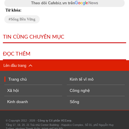
Theo dõi Cafebiz.vn trên
Từ khóa:
Sống Bền Vững
TIN CÙNG CHUYÊN MỤC
ĐỌC THÊM
Lên đầu trang
Trang chủ
Kinh tế vĩ mô
Xã hội
Công nghệ
Kinh doanh
Sống
© Copyright 2012 - 2026 -
Công ty Cổ phần VCCorp.
Tầng 17, 19, 20, 21 Toà nhà Center Building - Hapulico Complex, Số 01, phố Nguyễn Huy
Tưởng, phường Thanh Xuân, thành phố Hà Nội