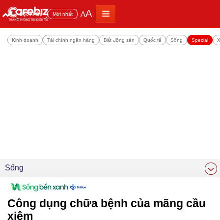
A
A
Đọc nhiều
Mới nhất
Kinh doanh
Tài chính ngân hàng
Bất động sản
Quốc tế
Sống
Special
X
Sống
Công dụng chữa bệnh của mãng cầu
xiêm