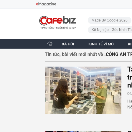
Bỏ qua điều hướng
CafeBiz - Trang chủ
Made By Google 2026
Kế Nghiệp - Góc Nhìn Tà
XÃ HỘI
KINH TẾ VĨ MÔ
K
Tin tức, bài viết mới nhất về :
CÔNG AN TP
T
t
n
06
Ha
Nộ