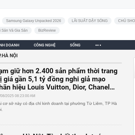
Samsung Galaxy Unpacked 2026
LÃI SUẤT DẬY SÓNG
CHỦ SHO
i Sản Và Gia Sản
BizReview
INH DOANH
CÔNG NGHỆ
SỐNG
.HÀ NỘI
ạm giữ hơn 2.400 sản phẩm thời trang
rị giá gần 5,1 tỷ đồng nghi giả mạo
hãn hiệu Louis Vuitton, Dior, Chanel…
/08/2025 08:23:00 AM
i cơ sở này có địa chỉ kinh doanh tại phường Từ Liêm, TP Hà
i.