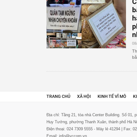
C
b
h
p
n
08
Th
bằ
TRANG CHỦ
XÃ HỘI
KINH TẾ VĨ MÔ
K
Địa chỉ: Tầng 21, tòa nhà Center Building. Số 01,
Huy Tưởng, phường Thanh Xuân, thành phố Hà N
Điện thoại: 024 7309 5555 - Máy lẻ 41294 | Fax: 
Email: info@vccorp.vn