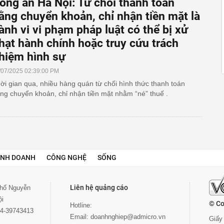
ông an Hà Nội: Từ chối thanh toán
ằng chuyển khoản, chỉ nhận tiền mặt là
ành vi vi phạm pháp luật có thể bị xử
hạt hành chính hoặc truy cứu trách
hiệm hình sự
/07/2025 02:39:00 PM
ời gian qua, nhiều hàng quán từ chối hình thức thanh toán
ng chuyển khoản, chỉ nhận tiền mặt nhằm “né” thuế .
INH DOANH
CÔNG NGHỆ
SỐNG
Liên hệ quảng cáo
 phố Nguyễn
ội
© Co
Hotline:
024-39743413
Email:
doanhnghiep@admicro.vn
Giấy 