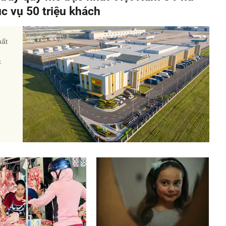
c vụ 50 triệu khách
uất
c