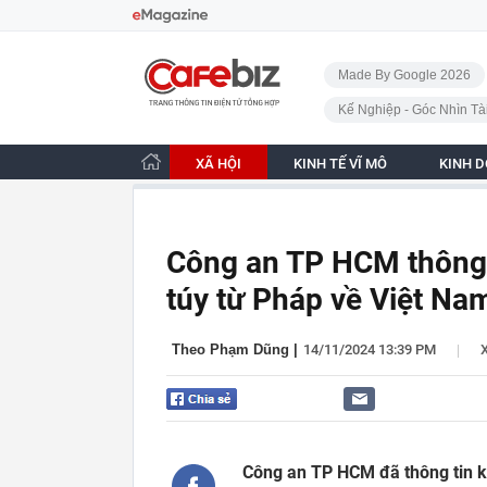
Bỏ qua điều hướng
CafeBiz - Trang chủ
Made By Google 2026
Kế Nghiệp - Góc Nhìn Tà
XÃ HỘI
KINH TẾ VĨ MÔ
KINH 
Công an TP HCM thông ti
túy từ Pháp về Việt Na
|
Theo Phạm Dũng
|
14/11/2024 13:39 PM
Công an TP HCM đã thông tin k