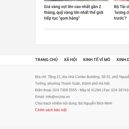
Giá vàng vọt lên cao nhất gần 2
Bộ Tài c
tháng, quỹ vàng lớn nhất thế giới
‘lương c
tiếp tục "gom hàng"
trước’?
TRANG CHỦ
XÃ HỘI
KINH TẾ VĨ MÔ
KINH 
Địa chỉ: Tầng 21, tòa nhà Center Building. Số 01, phố Ngu
Tưởng, phường Thanh Xuân, thành phố Hà Nội
Điện thoại: 024 7309 5555 - Máy lẻ 41294 | Fax: 024-3974
Email: info@vccorp.vn
Chịu trách nhiệm nội dung: Bà Nguyễn Bích Minh
Chính sách bảo mật