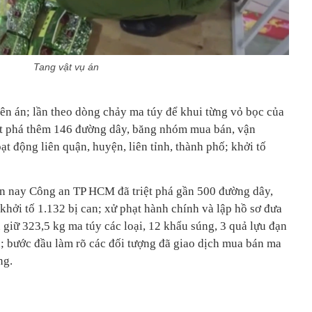
Tang vật vụ án
 án; lần theo dòng chảy ma túy để khui từng vỏ bọc của
ệt phá thêm 146 đường dây, băng nhóm mua bán, vận
ạt động liên quận, huyện, liên tỉnh, thành phố; khởi tố
ến nay Công an TP HCM đã triệt phá gần 500 đường dây,
hởi tố 1.132 bị can; xử phạt hành chính và lập hồ sơ đưa
 giữ 323,5 kg ma túy các loại, 12
khẩu súng, 3
quả lựu đạn
n; bước đầu làm rõ các đối tượng đã giao dịch mua bán ma
ng.