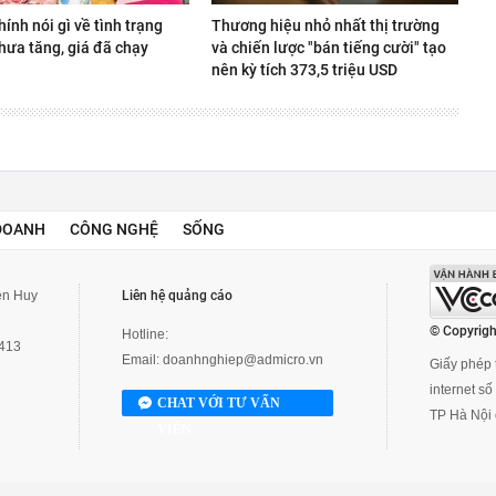
hính nói gì về tình trạng
Thương hiệu nhỏ nhất thị trường
hưa tăng, giá đã chạy
và chiến lược "bán tiếng cười" tạo
nên kỳ tích 373,5 triệu USD
DOANH
CÔNG NGHỆ
SỐNG
yễn Huy
Liên hệ quảng cáo
© Copyrigh
Hotline:
3413
Email:
doanhnghiep@admicro.vn
Giấy phép t
internet s
CHAT VỚI TƯ VẤN
TP Hà Nội 
VIÊN