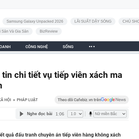
Samsung Galaxy Unpacked 2026
LÃI SUẤT DẬY SÓNG
CHỦ SHO
i Sản Và Gia Sản
BizReview
DOANH
CÔNG NGHỆ
SỐNG
n chi tiết vụ tiếp viên xách ma
m
XÃ HỘI
»
PHÁP LUẬT
Theo dõi Cafebiz.vn trên
1:06
Nghe đọc bài
ết quả đấu tranh chuyên án tiếp viên hàng không xách