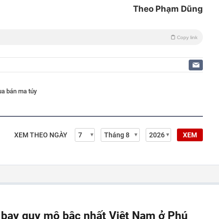
Theo Phạm Dũng
Copy link
a bán ma túy
XEM THEO NGÀY
XEM
y bay quy mô bậc nhất Việt Nam ở Phú