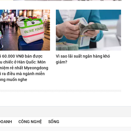
úi 60.000 VNĐ bán được
Vì sao lãi suất ngân hàng khó
ệu chiếc ở Hàn Quốc: Món
giảm?
 niệm rẻ nhất Myeongdong
i ra điều mà ngành miễn
ông muốn nghe
DOANH
CÔNG NGHỆ
SỐNG