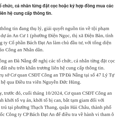
ổ chức, cá nhân từng đặt cọc hoặc ký hợp đồng mua các
iên hệ cung cấp thông tin.
hông tin đang thụ lý, giải quyết nguồn tin về tội phạm
c dự án An Cư 1 (phường Điện Ngọc, thị xã Điện Bàn, tỉnh
 ty Cổ phần Bách Đạt An làm chủ đầu tư, với tổng diện
 Báo Công an Nhân dân.
ông an Đà Nẵng đề nghị các tổ chức, cá nhân từng đặt cọc
ất nêu trên khẩn trương liên hệ cung cấp thông tin.
 trụ sở Cơ quan CSĐT Công an TP Đà Nẵng tại số 47 Lý Tự
n hệ qua Điều tra viên Nguyễn Đức Hùng.
y, trước đó, cuối tháng 10/2024, Cơ quan CSĐT Công an
 khởi tố vụ án, khởi tố bị can, bắt tạm giam đối với
trú tại phường Thạch Thang, quận Hải Châu, thành phố
c Công ty CP Bách Đạt An để điều tra về hành vi tham ô