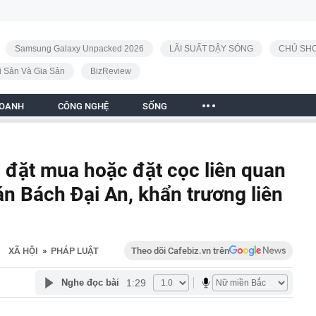
Samsung Galaxy Unpacked 2026
LÃI SUẤT DẬY SÓNG
CHỦ SHO
i Sản Và Gia Sản
BizReview
DOANH
CÔNG NGHỆ
SỐNG
 đặt mua hoặc đặt cọc liên quan
án Bách Đại An, khẩn trương liên
XÃ HỘI
»
PHÁP LUẬT
Theo dõi Cafebiz.vn trên
1:29
Nghe đọc bài