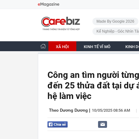
Bỏ qua điều hướng
CafeBiz - Trang chủ
Made By Google 2026
Kế Nghiệp - Góc Nhìn Tà
XÃ HỘI
KINH TẾ VĨ MÔ
KINH 
Công an tìm người từng
đến 25 thửa đất tại dự 
hệ làm việc
|
Theo Dương Dương
|
10/05/2025 08:56 AM