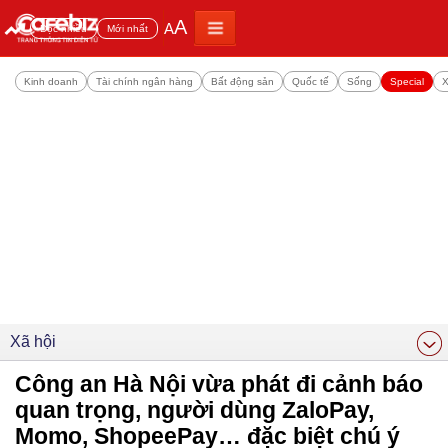
A
A
Đọc nhiều
Mới nhất
Kinh doanh
Tài chính ngân hàng
Bất động sản
Quốc tế
Sống
Special
X
Xã hội
Công an Hà Nội vừa phát đi cảnh báo
quan trọng, người dùng ZaloPay,
Momo, ShopeePay… đặc biệt chú ý