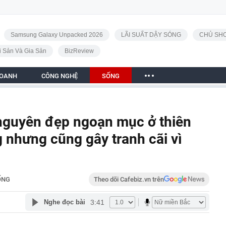
Samsung Galaxy Unpacked 2026
LÃI SUẤT DẬY SÓNG
CHỦ SHO
i Sản Và Gia Sản
BizReview
DOANH
CÔNG NGHỆ
SỐNG
nguyên đẹp ngoạn mục ở thiên
g nhưng cũng gây tranh cãi vì
ỐNG
Theo dõi Cafebiz.vn trên
3:41
Nghe đọc bài