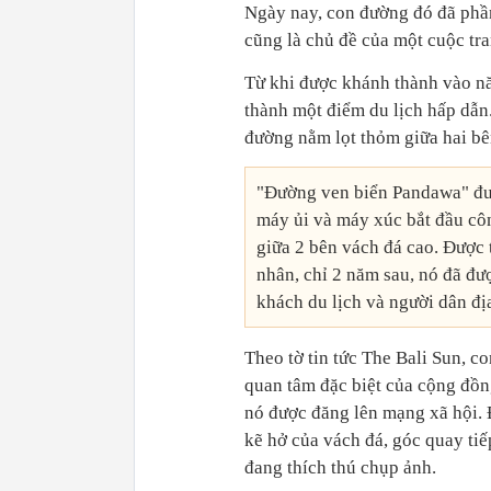
Ngày nay, con đường đó đã phần
cũng là chủ đề của một cuộc tra
Từ khi được khánh thành vào nă
thành một điểm du lịch hấp dẫn.
đường nằm lọt thỏm giữa hai bê
"Đường ven biển Pandawa" đư
máy ủi và máy xúc bắt đầu côn
giữa 2 bên vách đá cao. Được t
nhân, chỉ 2 năm sau, nó đã đư
khách du lịch và người dân đị
Theo tờ tin tức The Bali Sun, 
quan tâm đặc biệt của cộng đồn
nó được đăng lên mạng xã hội. 
kẽ hở của vách đá, góc quay ti
đang thích thú chụp ảnh.