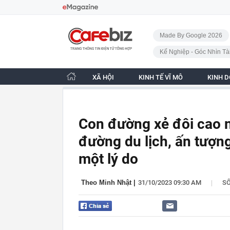
Bỏ qua điều hướng
CafeBiz - Trang chủ
Made By Google 2026
Kế Nghiệp - Góc Nhìn Tà
XÃ HỘI
KINH TẾ VĨ MÔ
KINH 
Con đường xẻ đôi cao 
đường du lịch, ấn tượn
một lý do
|
Theo Minh Nhật
|
31/10/2023 09:30 AM
S