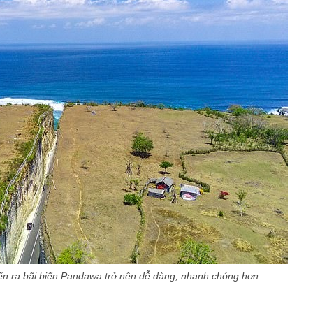
ển ra bãi biển Pandawa trở nên dễ dàng, nhanh chóng hơn.