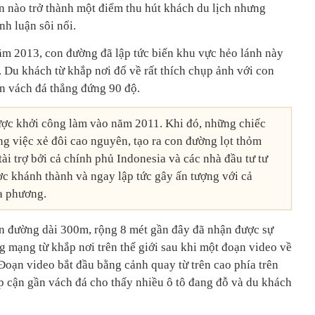
 nào trở thành một điểm thu hút khách du lịch nhưng
nh luận sôi nổi.
m 2013, con đường đã lập tức biến khu vực hẻo lánh này
 Du khách từ khắp nơi đổ về rất thích chụp ảnh với con
n vách đá thẳng đứng 90 độ.
ợc khởi công làm vào năm 2011. Khi đó, những chiếc
g việc xẻ đôi cao nguyên, tạo ra con đường lọt thỏm
ài trợ bởi cả chính phủ Indonesia và các nhà đầu tư tư
ợc khánh thành và ngay lập tức gây ấn tượng với cả
a phương.
con đường dài 300m, rộng 8 mét gần đây đã nhận được sự
g mạng từ khắp nơi trên thế giới sau khi một đoạn video về
Đoạn video bắt đầu bằng cảnh quay từ trên cao phía trên
ếp cận gần vách đá cho thấy nhiều ô tô đang đỗ và du khách