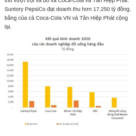
thu vượt trội và bỏ xa Coca-Cola và Tân Hiệp Phát.
Suntory PepsiCo đạt doanh thu hơn 17.250 tỷ đồng,
bằng của cả Coca-Cola VN và Tân Hiệp Phát cộng
lại.