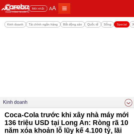
A
A
Đọc nhiều
Mới nhất
Kinh doanh
Tài chính ngân hàng
Bất động sản
Quốc tế
Sống
Special
X
Kinh doanh
Coca-Cola trước khi xây nhà máy mới
136 triệu USD tại Long An: Ròng rã 10
năm xóa khoản lỗ lũy kế 4.100 tỷ, lãi