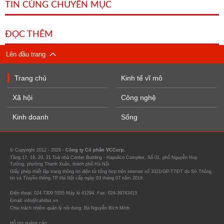
TIN CÙNG CHUYÊN MỤC
ĐỌC THÊM
Lên đầu trang
Trang chủ
Kinh tế vĩ mô
Xã hội
Công nghệ
Kinh doanh
Sống
© Copyright 2012 - 2026 -
Công ty Cổ phần VCCorp.
Tầng 17, 19, 20, 21 Toà nhà Center Building - Hapulico Complex, Số 01, phố Nguyễn Huy
Tưởng, phường Thanh Xuân, thành phố Hà Nội
Giấy phép thiết lập trang thông tin điện tử tổng hợp trên internet số 3321/GP-TTĐT do Sở Thông
tin và Truyền thông TP Hà Nội cấp ngày 03 tháng 07 năm 2019.
Điện thoại: 024 7309 5555 Máy lẻ 41294. Fax: 024-39743413
Email: info@cafebiz.vn
Chịu trách nhiệm quản lý nội dung: Bà Nguyễn Bích Minh
Hỗ trợ quảng cáo: