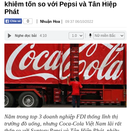
khiêm tốn so với Pepsi và Tân Hiệp
Phát
|
|
0
Nhuận Hoa
09:37 06/10/2022
Nghe đọc bài
4:10
Nằm trong top 3 doanh nghiệp FDI thống lĩnh thị
trường đồ uống, nhưng Coca-Cola Việt Nam lãi rất
thấp so với Suntory Pepsi và Tân Hiệp Phát, nhiều