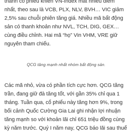
thành cổ phiếu khiến VN-Index mất nhiều điểm
nhất, theo sau là VCB, PLX, NLV, BVH… VIC giảm
2,5% sau chuỗi phiên tăng giá. Nhiều mã bất động
sản có thanh khoản như NVL, TCH, DIG, GEX…
cùng điều chỉnh. Hai mã “họ” Vin VHM, VRE giữ
nguyên tham chiếu.
QCG tăng mạnh nhất nhóm bất động sản.
Các mã nhỏ, vừa có phần tích cực hơn. QCG tăng
trần, đang giữ đà tăng tốt, với gần 35% chỉ qua 1
tháng. Tuần qua, cổ phiếu này tăng hơn 9%, trong
bối cảnh Quốc Cường Gia Lai ghi nhận lợi nhuận
tăng mạnh so với khoản lãi chỉ 651 triệu đồng cùng
kỳ năm trước. Quý I năm nay, QCG báo lãi sau thuế