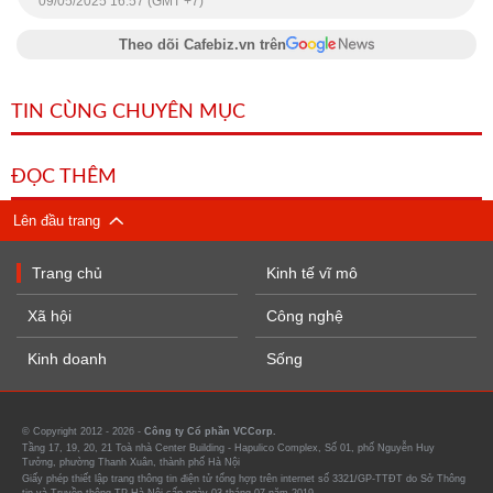
09/05/2025 16:57 (GMT +7)
Theo dõi Cafebiz.vn trên
TIN CÙNG CHUYÊN MỤC
ĐỌC THÊM
Lên đầu trang
Trang chủ
Kinh tế vĩ mô
Xã hội
Công nghệ
Kinh doanh
Sống
© Copyright 2012 - 2026 -
Công ty Cổ phần VCCorp.
Tầng 17, 19, 20, 21 Toà nhà Center Building - Hapulico Complex, Số 01, phố Nguyễn Huy
Tưởng, phường Thanh Xuân, thành phố Hà Nội
Giấy phép thiết lập trang thông tin điện tử tổng hợp trên internet số 3321/GP-TTĐT do Sở Thông