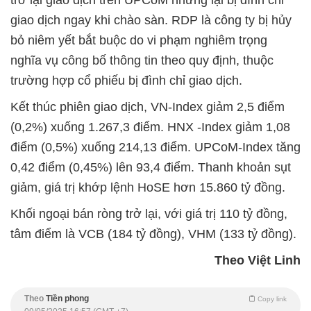
trở lại giao dịch trên UPCoM nhưng lại bị đình chỉ
giao dịch ngay khi chào sàn. RDP là công ty bị hủy
bỏ niêm yết bắt buộc do vi phạm nghiêm trọng
nghĩa vụ công bố thông tin theo quy định, thuộc
trường hợp cổ phiếu bị đình chỉ giao dịch.
Kết thúc phiên giao dịch, VN-Index giảm 2,5 điểm
(0,2%) xuống 1.267,3 điểm. HNX -Index giảm 1,08
điểm (0,5%) xuống 214,13 điểm. UPCoM-Index tăng
0,42 điểm (0,45%) lên 93,4 điểm. Thanh khoản sụt
giảm, giá trị khớp lệnh HoSE hơn 15.860 tỷ đồng.
Khối ngoại bán ròng trở lại, với giá trị 110 tỷ đồng,
tâm điểm là VCB (184 tỷ đồng), VHM (133 tỷ đồng).
Theo Việt Linh
Theo
Tiền phong
Copy link