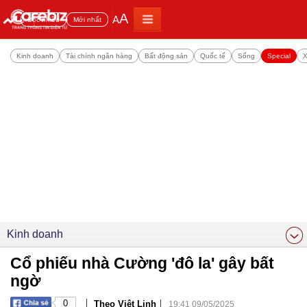
A
A
Đọc nhiều
Mới nhất
Kinh doanh
Tài chính ngân hàng
Bất động sản
Quốc tế
Sống
Special
X
Kinh doanh
Cổ phiếu nhà Cường 'đô la' gây bất
ngờ
|
|
0
Theo Việt Linh
19:41 09/05/2025