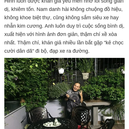
Hinh luôn được khán giả yêu mến nhờ lối sống giản
dị, khiêm tốn. Nam danh hài không chuộng đồ hiệu,
không khoe biệt thự, cũng không sắm siêu xe hay
nhẫn kim cương. Anh luôn duy trì cuộc sống bình dị,
xuất hiện với hình ảnh đơn giản, thậm chí xề xòa
nhất. Thậm chí, khán giả nhiều lần bắt gặp "kẻ chọc
cười dân dã" đi bộ, đạp xe ra đường.