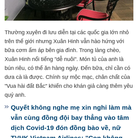
Thường xuyên đi lưu diễn tại các quốc gia lớn nhỏ
trên thế giới nhưng Xuân Hinh vẫn hào hứng với
bữa cơm ấm áp bên gia đình. Trong làng chèo,
Xuân Hinh nổi tiếng "dễ nuôi". Món tủ của anh là
bún riêu, có thể ăn hàng ngày. Đến bữa, chỉ cần có
dưa cà là được. Chính sự mộc mạc, chân chất của
"Vua hài đất Bắc" khiến cho khán giả càng thêm yêu
quý anh.
Quyết không nghe mẹ xin nghỉ làm mà
vẫn cùng đồng đội bay thẳng vào tâm
dịch Covid-19 đón đồng bào về, nữ
TVHK Vietnam Airlines: "Con không