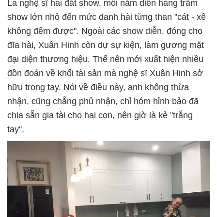
Là nghệ sĩ hài đắt show, mỗi năm diễn hàng trăm
show lớn nhỏ đến mức danh hài từng than "cát - xê
không đếm được". Ngoài các show diễn, đóng cho
đĩa hài, Xuân Hinh còn dự sự kiện, làm gương mặt
đại diện thương hiệu. Thế nên mới xuất hiện nhiều
đồn đoán về khối tài sản mà nghệ sĩ Xuân Hinh sở
hữu trong tay. Nói về điều này, anh không thừa
nhận, cũng chẳng phủ nhận, chỉ hóm hỉnh bảo đã
chia sẵn gia tài cho hai con, nên giờ là kẻ "trắng
tay".