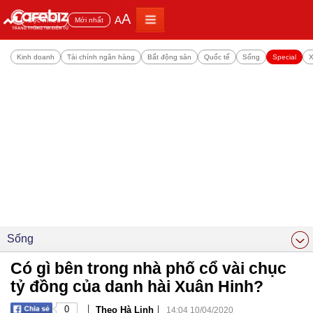
A
A
Đọc nhiều
Mới nhất
Kinh doanh
Tài chính ngân hàng
Bất động sản
Quốc tế
Sống
Special
X
Sống
Có gì bên trong nhà phố cổ vài chục
tỷ đồng của danh hài Xuân Hinh?
|
|
0
Theo Hà Linh
14:04 10/04/2020