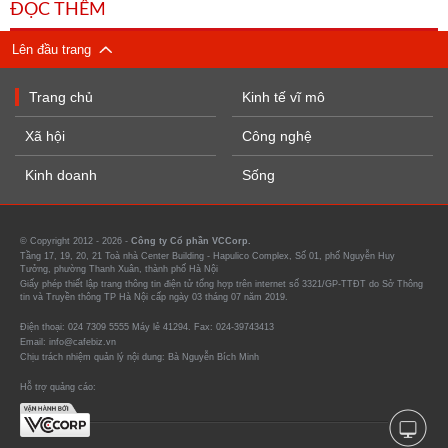
ĐỌC THÊM
Lên đầu trang
Trang chủ
Kinh tế vĩ mô
Xã hội
Công nghệ
Kinh doanh
Sống
© Copyright 2012 - 2026 -
Công ty Cổ phần VCCorp.
Tầng 17, 19, 20, 21 Toà nhà Center Building - Hapulico Complex, Số 01, phố Nguyễn Huy
Tưởng, phường Thanh Xuân, thành phố Hà Nội
Giấy phép thiết lập trang thông tin điện tử tổng hợp trên internet số 3321/GP-TTĐT do Sở Thông
tin và Truyền thông TP Hà Nội cấp ngày 03 tháng 07 năm 2019.
Điện thoại: 024 7309 5555 Máy lẻ 41294. Fax: 024-39743413
Email: info@cafebiz.vn
Chịu trách nhiệm quản lý nội dung: Bà Nguyễn Bích Minh
Hỗ trợ quảng cáo: