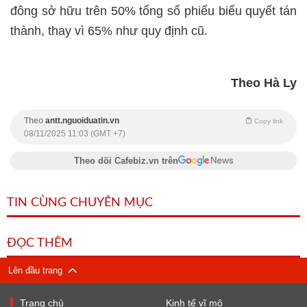
đông sở hữu trên 50% tổng số phiếu biểu quyết tán
thành, thay vì 65% như quy định cũ.
Theo Hà Ly
Theo
antt.nguoiduatin.vn
Copy link
08/11/2025 11:03 (GMT +7)
Theo dõi Cafebiz.vn trên
TIN CÙNG CHUYÊN MỤC
ĐỌC THÊM
Lên đầu trang
Trang chủ
Kinh tế vĩ mô