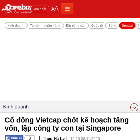
A
A
Đọc nhiều
Mới nhất
Kinh doanh
Tài chính ngân hàng
Bất động sản
Quốc tế
Sống
Special
X
Kinh doanh
Cổ đông Vietcap chốt kế hoạch tăng
vốn, lập công ty con tại Singapore
|
|
0
Theo Hà Ly
15:15 08/11/2025