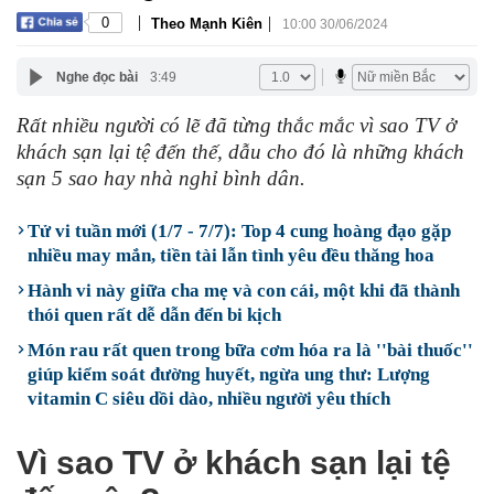
|
|
0
Theo Mạnh Kiên
10:00 30/06/2024
Nghe đọc bài
3:49
Rất nhiều người có lẽ đã từng thắc mắc vì sao TV ở
khách sạn lại tệ đến thế, dẫu cho đó là những khách
sạn 5 sao hay nhà nghỉ bình dân.
Tử vi tuần mới (1/7 - 7/7): Top 4 cung hoàng đạo gặp
nhiều may mắn, tiền tài lẫn tình yêu đều thăng hoa
Hành vi này giữa cha mẹ và con cái, một khi đã thành
thói quen rất dễ dẫn đến bi kịch
Món rau rất quen trong bữa cơm hóa ra là ''bài thuốc''
giúp kiểm soát đường huyết, ngừa ung thư: Lượng
vitamin C siêu dồi dào, nhiều người yêu thích
Vì sao TV ở khách sạn lại tệ