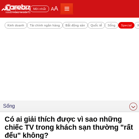
A
A
Đọc nhiều
Mới nhất
Kinh doanh
Tài chính ngân hàng
Bất động sản
Quốc tế
Sống
Special
X
Sống
Có ai giải thích được vì sao những
chiếc TV trong khách sạn thường "rất
đểu" không?