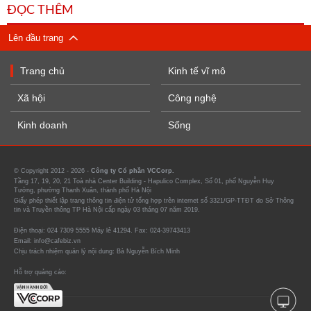
ĐỌC THÊM
Lên đầu trang
Trang chủ
Kinh tế vĩ mô
Xã hội
Công nghệ
Kinh doanh
Sống
© Copyright 2012 - 2026 -
Công ty Cổ phần VCCorp.
Tầng 17, 19, 20, 21 Toà nhà Center Building - Hapulico Complex, Số 01, phố Nguyễn Huy
Tưởng, phường Thanh Xuân, thành phố Hà Nội
Giấy phép thiết lập trang thông tin điện tử tổng hợp trên internet số 3321/GP-TTĐT do Sở Thông
tin và Truyền thông TP Hà Nội cấp ngày 03 tháng 07 năm 2019.
Điện thoại: 024 7309 5555 Máy lẻ 41294. Fax: 024-39743413
Email: info@cafebiz.vn
Chịu trách nhiệm quản lý nội dung: Bà Nguyễn Bích Minh
Hỗ trợ quảng cáo: