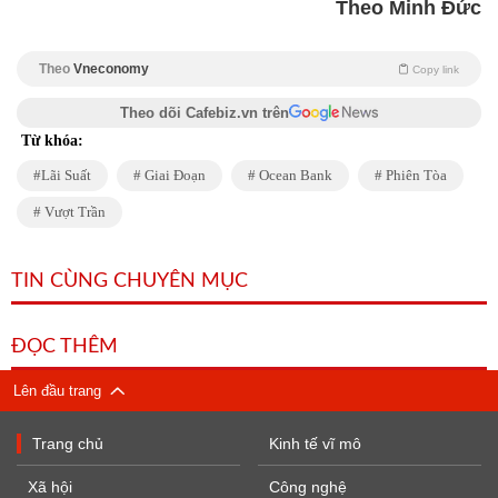
Theo Minh Đức
Theo
Vneconomy
Copy link
Theo dõi Cafebiz.vn trên
Từ khóa:
Lãi Suất
Giai Đoạn
Ocean Bank
Phiên Tòa
Vượt Trần
TIN CÙNG CHUYÊN MỤC
ĐỌC THÊM
Lên đầu trang
Trang chủ
Kinh tế vĩ mô
Xã hội
Công nghệ