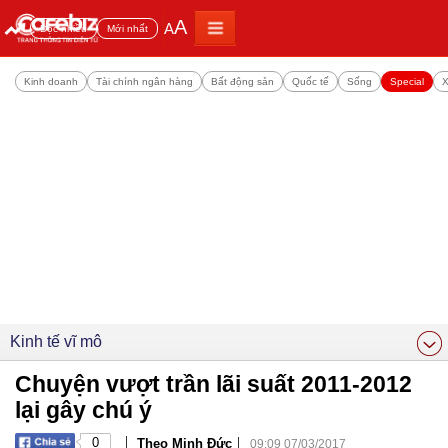
A
A
Đọc nhiều
Mới nhất
Kinh doanh
Tài chính ngân hàng
Bất động sản
Quốc tế
Sống
Special
X
Kinh tế vĩ mô
Chuyện vượt trần lãi suất 2011-2012
lại gây chú ý
|
|
0
Theo Minh Đức
09:09 07/03/2017